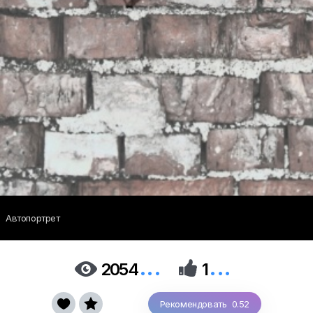
Автопортрет
...
...


2054
1


Рекомендовать 0.52