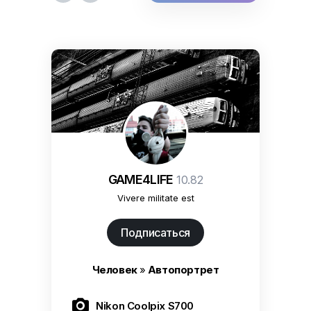
GAME4LIFE
10.82
Vivere militate est
Подписаться
Человек
»
Автопортрет

Nikon Coolpix S700