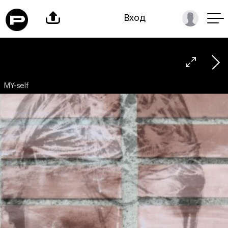

Вход

MY-self