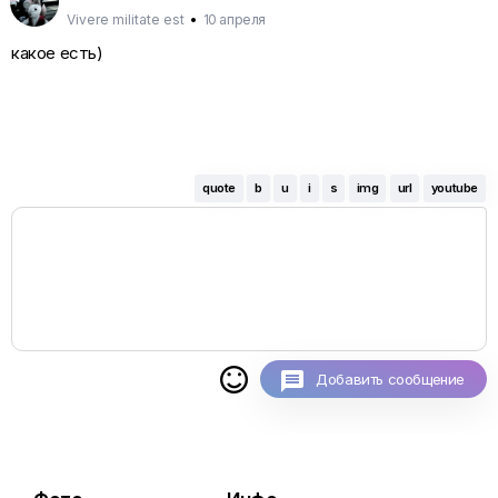
Vivere militate est
•
10 апреля
какое есть)
quote
b
u
i
s
img
url
youtube

Добавить сообщение