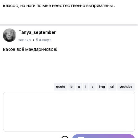
классс, но ноги по мне неестественно выпрямлены..
Tanya_september
запаха
•
5 января
какое всё мандариновое!
quote
b
u
i
s
img
url
youtube