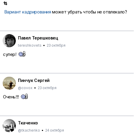
Вариант кадрирования
может убрать чтобы не отвлекало?
Павел Терешковец
tereshkovets
•
23 октября
супер!
Пинчук Сергей
@covox
•
23 октября
Очень!!!
Ткаченко
@tkachenko
•
24 октября