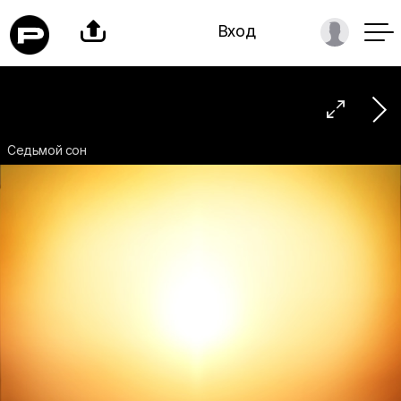

Вход

Седьмой сон