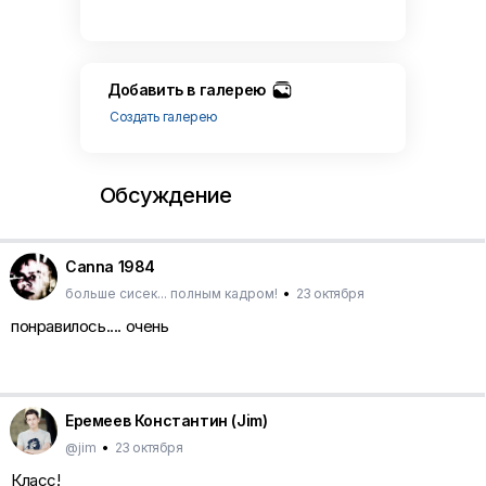
Добавить в галерею
Создать галерею
Обсуждение
Canna 1984
больше сисек... полным кадром!
•
23 октября
понравилось.... очень
Еремеев Константин (Jim)
@jim
•
23 октября
Класс!