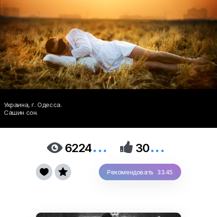
Украина, г. Одесса.
Сашин сон.
...
...


6224
30


Рекомендовать 33.45