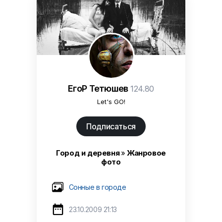
ЕгоР Тетюшев
124.80
Let's GO!
Подписаться
Город и деревня
»
Жанровое
фото
Сонные в городе

23.10.2009 21:13