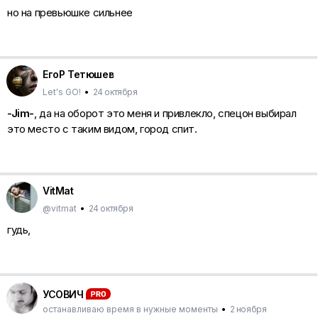
но на превьюшке сильнее
ЕгоР Тетюшев
Let's GO!
•
24 октября
-Jim-
, да на оборот это меня и привлекло, спецон выбирал
это место с таким видом, город спит.
VitMat
@vitmat
•
24 октября
гудь,
УСОВИЧ
останавливаю время в нужные моменты
•
2 ноября