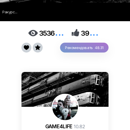
Ракурс...
...
...


3536
39


Рекомендовать 48.31
GAME4LIFE
10.82