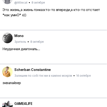
@littlecat
•
8 октября
Это жизнь,а жизнь гонка:кто-то впереди,а кто-то отстает
*как умнО* х))
Mono
Зритель
•
8 октября
Неудачная диагональ...
Scherban Constantine
Залишим по собi тiнi ми в камiннi мокрiм
•
14 октября
эквалайзер
GAME4LIFE