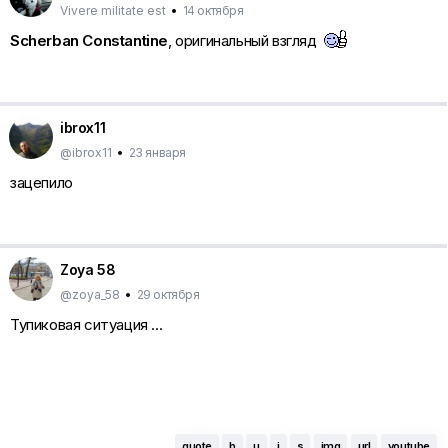
Vivere militate est
•
14 октября
Scherban Constantine
, оригинальный взгляд
ibrox11
@ibrox11
•
23 января
зацепило
Zoya 58
@zoya_58
•
29 октября
Тупиковая ситуация ...
quote
b
u
i
s
img
url
youtube