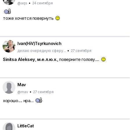
@aqs
•
24 сентября
тоже хочется повернуть
Ivan(HiV)Tsyrkunovich
делаю очередную сферу...
•
27 сентября
Sinitsa Aleksey
,
м.е.л.ю.х.
, поверните голову....
Mav
@mav
•
27 сентября
хорошо.... нра...
LittleCat