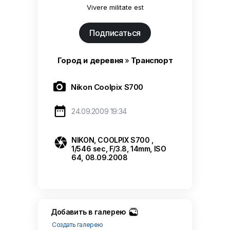
Vivere militate est
Подписаться
Город и деревня
»
Транспорт

Nikon Coolpix S700

24.09.2009 19:34

NIKON, COOLPIX S700 ,
1/546 sec, F/3.8, 14mm, ISO
64, 08.09.2008
Добавить в галерею
Создать галерею