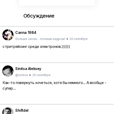
Обсуждение
Canna 1984
больше сисек... полным кадром!
•
24 сентября
стритрейсинг среди электронов.))))))
Sinitsa Aleksey
@sinitsa
•
24 сентября
Как-то повернуть хочеться, хотя бы немного... А вообще -
супер...
Shiftdel