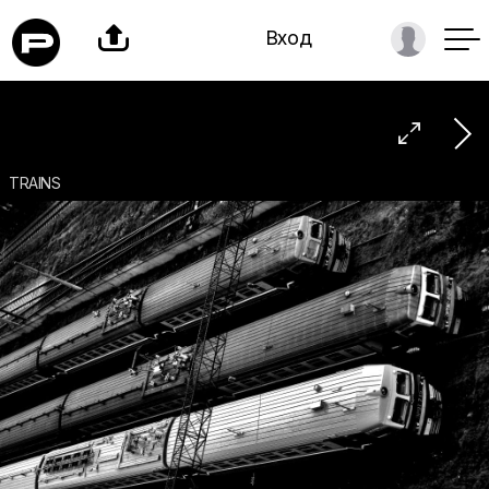

Вход

TRAINS