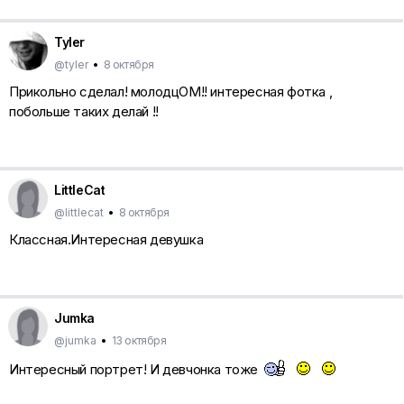
Tyler
@tyler
•
8 октября
Прикольно сделал! молодцОМ!! интересная фотка ,
побольше таких делай !!
LittleCat
@littlecat
•
8 октября
Классная.Интересная девушка
Jumka
@jumka
•
13 октября
Интересный портрет! И девчонка тоже