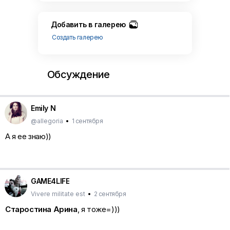
Добавить в галерею
Создать галерею
Обсуждение
Emily N
@allegoria
•
1 сентября
А я ее знаю))
GAME4LIFE
Vivere militate est
•
2 сентября
Старостина Арина
, я тоже=)))