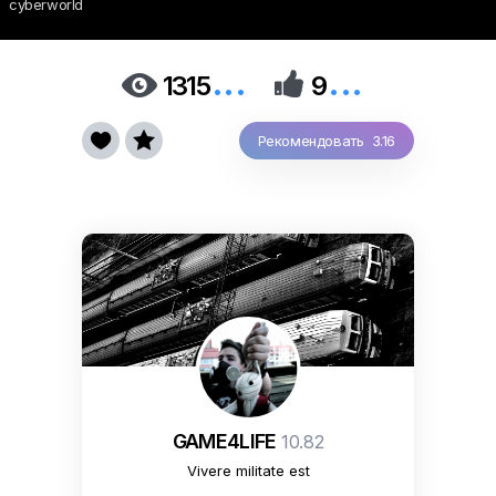
cyberworld
...
...


1315
9


Рекомендовать 3.16
GAME4LIFE
10.82
Vivere militate est