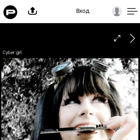

Вход

Cyber girl