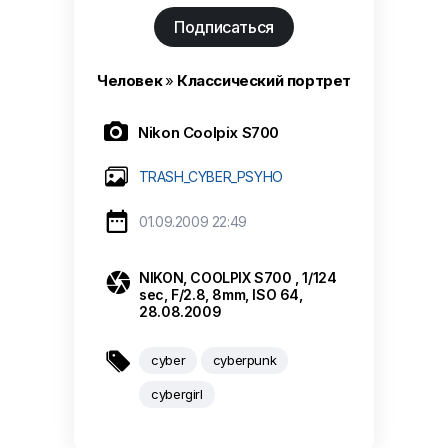
Подписаться
Человек
»
Классический портрет

Nikon Coolpix S700
TRASH_CYBER_PSYHO

01.09.2009 22:49

NIKON, COOLPIX S700 , 1/124
sec, F/2.8, 8mm, ISO 64,
28.08.2009

cyber
cyberpunk
cybergirl