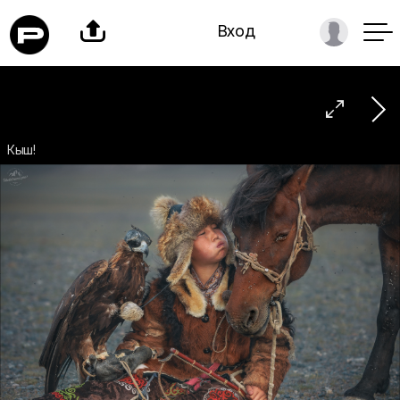

Вход

Кыш!