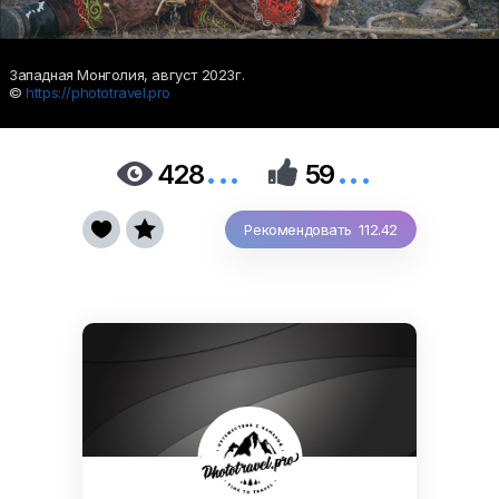
Западная Монголия, август 2023г.
©
https://phototravel.pro
...
...


428
59


Рекомендовать 112.42