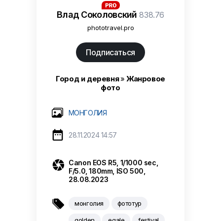
Влад Соколовский
838.76
phototravel.pro
Подписаться
Город и деревня
»
Жанровое
фото
МОНГОЛИЯ

28.11.2024 14:57

Canon EOS R5, 1/1000 sec,
F/5.0, 180mm, ISO 500,
28.08.2023

монголия
фототур
golden
egale
festival