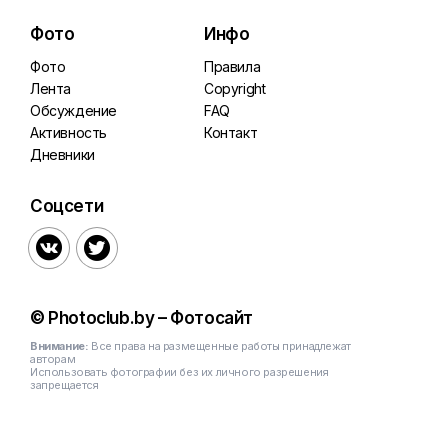
Фото
Инфо
Фото
Правила
Лента
Copyright
Обсуждение
FAQ
Активность
Контакт
Дневники
Соцсети


© Photoclub.by – Фотосайт
Внимание:
Все права на размещенные работы принадлежат
авторам
Использовать фотографии без их личного разрешения
запрещается