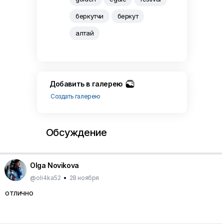
беркутчи
беркут
алтай
Добавить в галерею
Создать галерею
Обсуждение
Olga Novikova
@oli4ka52
•
28 ноября
отлично