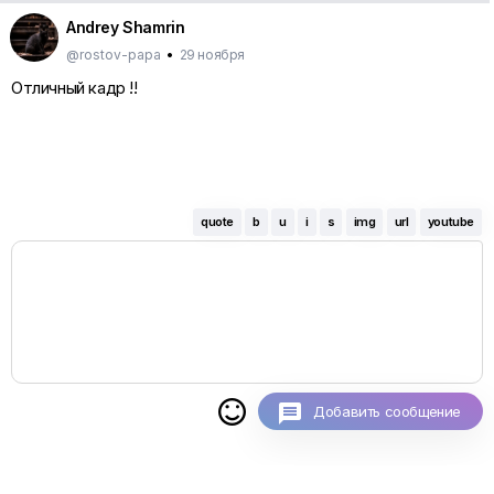
Andrey Shamrin
@rostov-papa
•
29 ноября
Отличный кадр !!
quote
b
u
i
s
img
url
youtube

Добавить сообщение