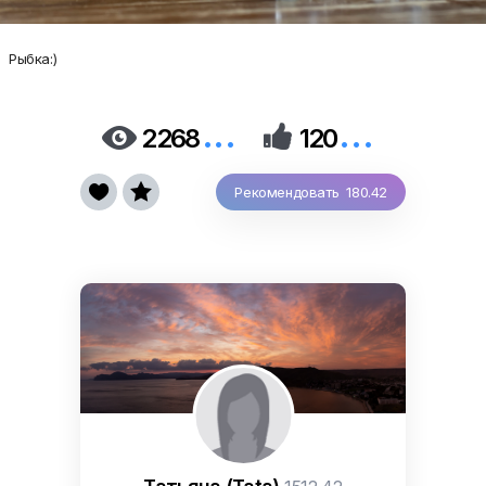
Рыбка:)
...
...


2268
120


Рекомендовать 180.42