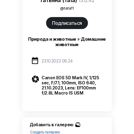
Татьяна (Tata)
1512.42
@tata11
Подписаться
Природа и животные
»
Домашние
животные

23.10.2023 08:24

Canon EOS 5D Mark IV, 1/125
sec, F/7.1, 100mm, ISO 640,
21.10.2023, Lens: EF100mm
f/2.8L Macro IS USM
Добавить в галерею
Создать галерею