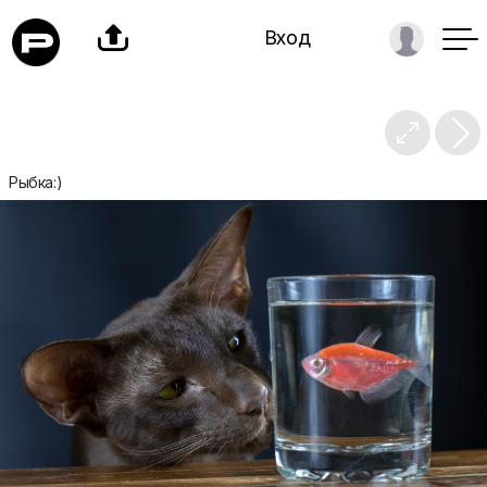

Вход

Рыбка:)