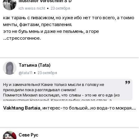
Illustrator Voroschilin S D
ich weiss nicht
•
23 октября
как тарань с пивасиком, но хуже ибо нет того всего, а токмо
мечты, фантазии, преставления.
это не буль мень и даже не пельмень, а горе
...стрессогенное.
Татьяна (Tata)
@tata11
•
23 октября
Ну и замечательно! Какие только мысли в голову не
приходили пока разглядывал снимок!
Помнится Михаил восклицал, что сливы - это не его еда (из
комментария Надежды). Кажется рыбку сковал страх, а
Михаил смотрит на неё, скажем так, с большим интересом...
Vakhtang Bartaia
, интерес-то большой...но вода-то мокрая....
Севе Рус