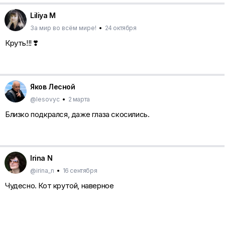
Liliya M
За мир во всём мире!
•
24 октября
Круть!!! ❣️
Яков Лесной
@lesovyc
•
2 марта
Близко подкрался, даже глаза скосились.
Irina N
@irina_n
•
16 сентября
Чудесно. Кот крутой, наверное