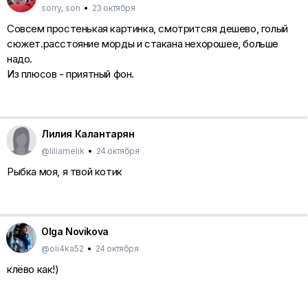
sorry, son
•
23 октября
Совсем простенькая картинка, смотритсяя дешево, голый
сюжет.расстояние морды и стакана нехорошее, больше
надо.
Из плюсов - приятный фон.
Лилия Калантарян
@liliamelik
•
24 октября
Рыбка моя, я твой котик
Olga Novikova
@oli4ka52
•
24 октября
клёво как!)