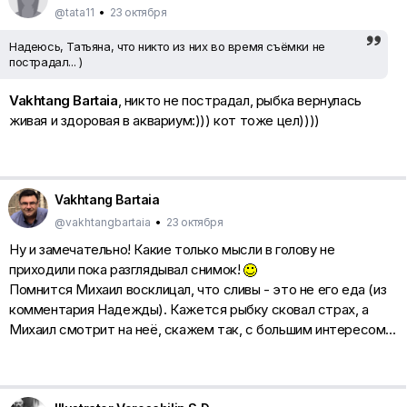
@tata11
•
23 октября
Надеюсь, Татьяна, что никто из них во время съёмки не
пострадал... )
Vakhtang Bartaia
, никто не пострадал, рыбка вернулась
живая и здоровая в аквариум:))) кот тоже цел))))
Vakhtang Bartaia
@vakhtangbartaia
•
23 октября
Ну и замечательно! Какие только мысли в голову не
приходили пока разглядывал снимок!
Помнится Михаил восклицал, что сливы - это не его еда (из
комментария Надежды). Кажется рыбку сковал страх, а
Михаил смотрит на неё, скажем так, с большим интересом...