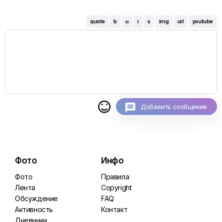
quote
b
u
i
s
img
url
youtube

Добавить сообщение
Фото
Инфо
Фото
Правила
Лента
Copyright
Обсуждение
FAQ
Активность
Контакт
Дневники