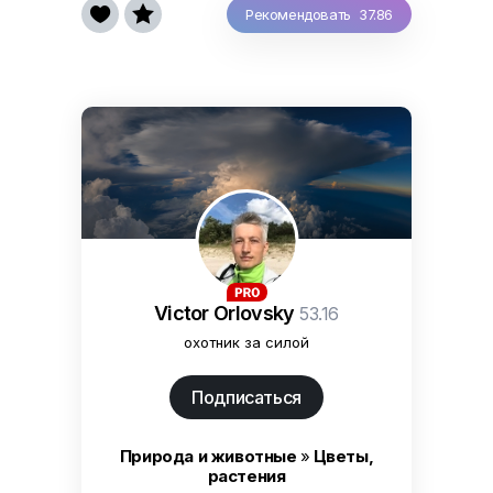


Рекомендовать 37.86
Victor Orlovsky
53.16
охотник за силой
Подписаться
Природа и животные
»
Цветы,
растения