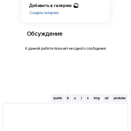
Добавить в галерею
Создать галерею
Обсуждение
К данной работе пока нет ни одного сообщения
quote
b
u
i
s
img
url
youtube