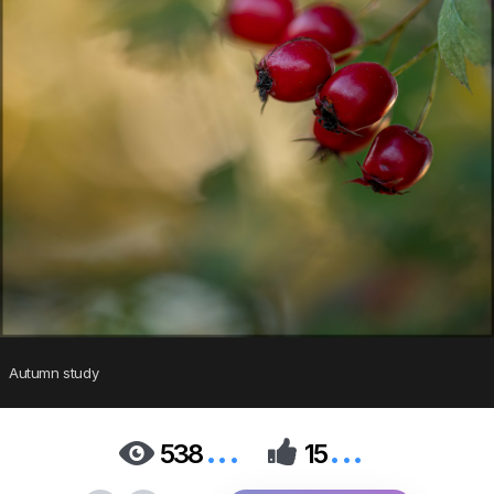
Autumn study
...
...


538
15