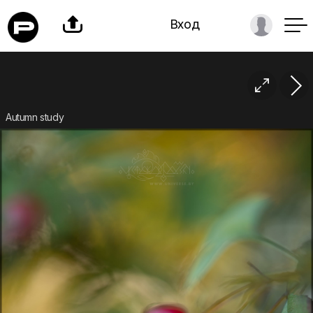

Вход

Autumn study