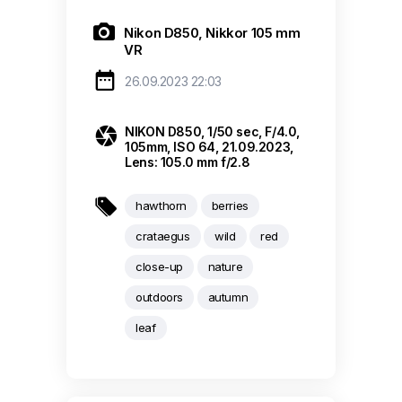

Nikon D850, Nikkor 105 mm
VR

26.09.2023 22:03

NIKON D850, 1/50 sec, F/4.0,
105mm, ISO 64, 21.09.2023,
Lens: 105.0 mm f/2.8

hawthorn
berries
crataegus
wild
red
close-up
nature
outdoors
autumn
leaf