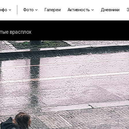
нфо
Фото
Галереи
Активность
Дневники
Э



тые врасплох