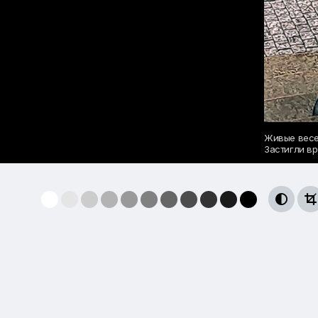
Живые весе
Застигли вр

