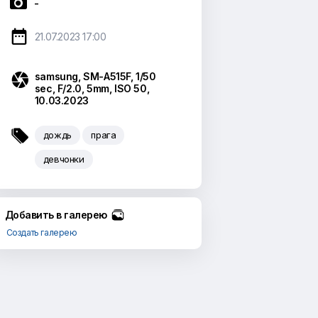

-

21.07.2023 17:00

samsung, SM-A515F, 1/50
sec, F/2.0, 5mm, ISO 50,
10.03.2023

дождь
прага
девчонки
Добавить в галерею
Создать галерею