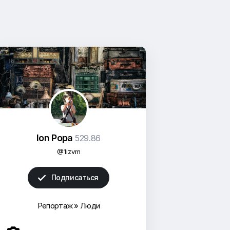
Ion Popa
529.86
@1izvm
Подписаться

Репортаж
»
Люди