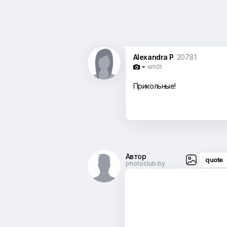
Alexandra P
207.81
wh0t

Прикольные!
Автор
quote
photoclub.by