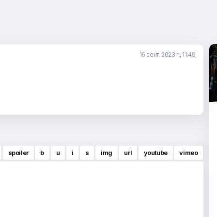
16 сент. 2023 г., 11:49
spoiler
b
u
i
s
img
url
youtube
vimeo