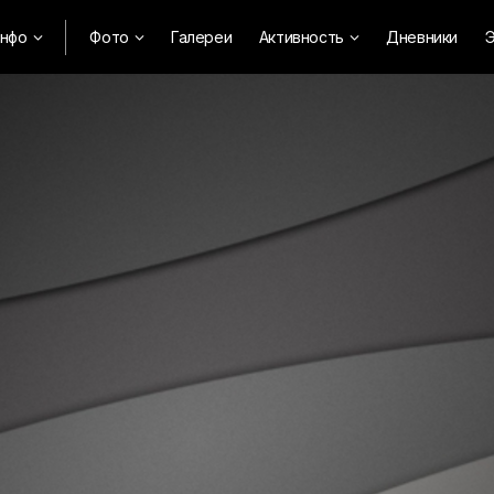
нфо
Фото
Галереи
Активность
Дневники
Э


