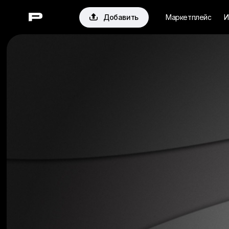

Добавить
Маркетплейс
И