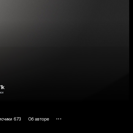
.1k
ки
...
исчики
673
Об авторе