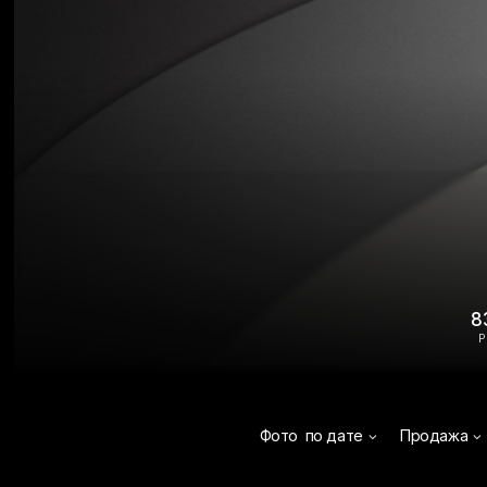
8
Р
Фото
по дате
Продажа

