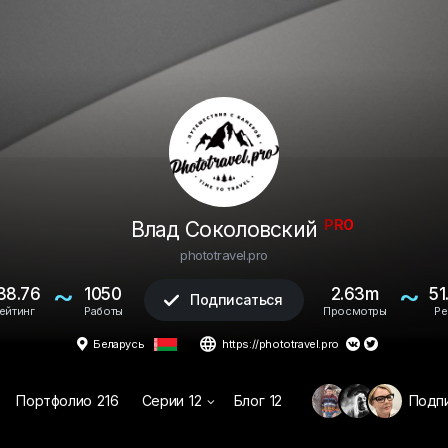
PRO
Влад Соколовский
phototravel.pro
~
~
38.76
1050
2.63m
51
Подписаться

ейтинг
Работы
Просмотры
Ре


Беларусь
https://phototravel.pro


Портфолио
216
Серии
12
Блог
12
Подп
