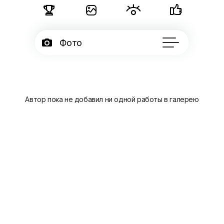





Фото

Подписчики

Об авторе
...
Автор пока не добавил ни одной работы в галерею