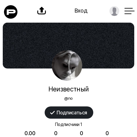

Вход
Неизвестный
@no
Подписаться

Подписчики
1
0.00
0
0
0