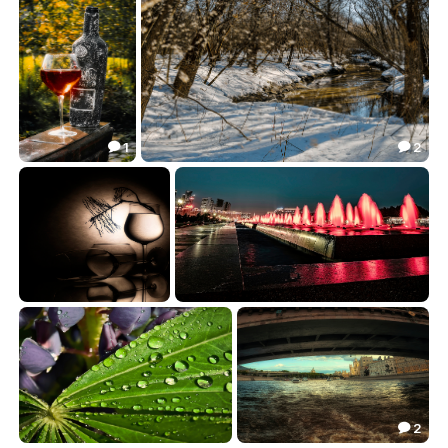
60.62
36.84


1
2


У мангала.
Рогозовый пух.
32.32
62.48


Вечер.
Фонтаны.
92.42
39.66


2
