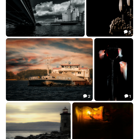
53.33
47.99


5

Яуза впадает в Москва-реку.
Чёрный виноград.
92.35
36.51


2
1


Окский 59.
Красное вино.
92.92
37.26

