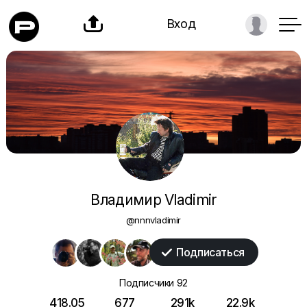

Вход
Владимир Vladimir
@nnnvladimir
Подписаться

Подписчики
92
418.05
677
291k
22.9k