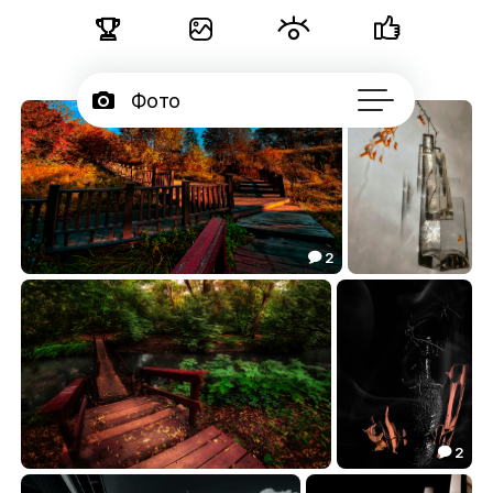





Фото

Портфолио
50

Подписчики

Об авторе
...
2

Перекрёсток.
Блики.
44.84
37.76


2

Мостик.
Колючая проволока.