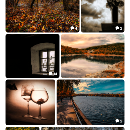
4
2


Лестница в ноябрь.
Старый букет.
84.03
62.91


14

Коломенское из окна.
Кольский залив.
63.07
67.26


2

Маленький кленовый лист.
По набережной.