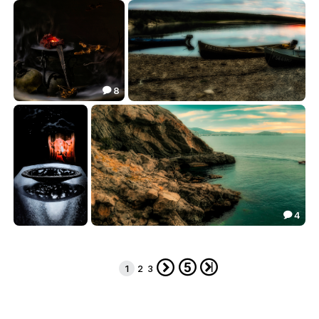
Люпин.
По Москве-реке.
47.25
78.43


8

Колдую.
Летний вечер на Варзуге.
84.48
46.26


4

Тарелка из чугуна.
Ранний вечер в Крыму.
29.74
91.42





1
2
3