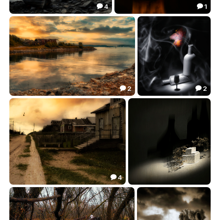
4
1


Старый маяк.
Свеча и роза.
117.28
46.32


2
2


Старый ангар.
Дымный натюрморт.
120.32
82.20


4

Промтовары.
В винтажном стиле.
89.81
56.70

