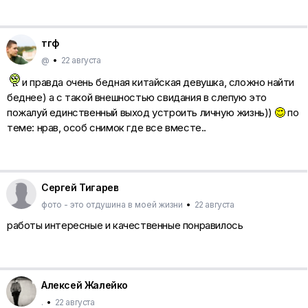
тгф
@
•
22 августа
и правда очень бедная китайская девушка, сложно найти
беднее) а с такой внешностью свидания в слепую это
пожалуй единственный выход устроить личную жизнь))
по
теме: нрав, особ снимок где все вместе..
Сергей Тигарев
фото - это отдушина в моей жизни
•
22 августа
работы интересные и качественные понравилось
Алексей Жалейко
.
•
22 августа