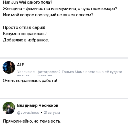
Han Jun Wei какого пола?
Женщина - феминистка или мужчина, с чувством юмора?
Или мой вопрос последний не важен совсем?
Просто отпад серия!
Безумно понравилась!
Добавляю в избранное.
ALF
Увлекаюсь фотографией.Только Мама постоянно её куда то
прячет...
•
21 августа
Очень понравилась работа!
Владимир Чесноков
@vovachess
•
21 августа
Прямолинейно, но тема есть.