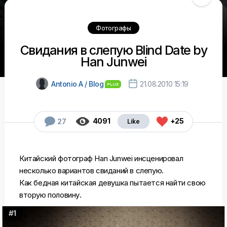
Фотографы
Свидания в слепую Blind Date by
Han Junwei

Antonio A / Blog
21.08.2010 15:19



4091
+25
27
Китайский фотограф Han Junwei инсценировал
несколько вариантов свиданий в слепую.
Как бедная китайская девушка пытается найти свою
вторую половину.
#1