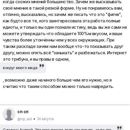
когда схожих мнений большинство. Зачем же высказывать
своё мнение в такой резкой форме. Ну не понравилось вам,
отлично, высказались, но зачем же писать что это "фигня",
как будто все те, кого заинтересовала эта работа полные
идиоты, и только вы один познали истину, ведь вы же сами не
можете утверждать что обладаете 100%м вкусом, и ваши
чувства более утончённы чем у всех окружающих. При
таком раскладе зачем нам вообще что-то показывать друг
другу, можно опять всё "заныкать" и разбежаться. Интернет
это трибуна, и вы правы в одном,
вокруг много меда
, возможно даже на много больше чем его нужно, но я
считаю что таким способом можно только навредить.
сп сп
@sp_aut
•
24 августа
Синицын Андрей, Это мое личное дело как писать, если это