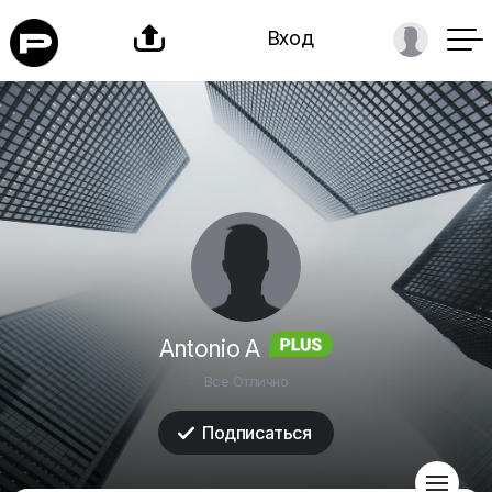

Вход
Antonio A
Все Отлично
Подписаться

