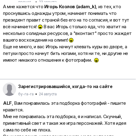
прячет...
•
23 августа
А мне кажется что
Игорь Козлов (adam_k)
, из тех, кто
проснувшись однажды утром, начинает понимать что
президент правит страной без его на то согласия, и вот тут
всё начинается!
В вас Игорь столько яда, что хватит на
несколько солидных ресурсов, а "вконтакт" просто жаждет
вашего восхождения на олимп!
Еще не много, и вас Игорь начнут клевать куры во дворе, а
петухи просто начнут бить ногами, хотя ни те, ни другие не
имеют никакого отношения к фотографии.
Зарегистрировавшийся, когда-то на сайте
бу-га-га
•
24 августа
ALF
, Вам понравилась эта подборка фотографий - пишите
нравится.
Мне не понравилась эта подборка, я и написал. Скучный,
примитивный свет и такая же игра персонажей. Хотя идея
сама по себе не плоха.