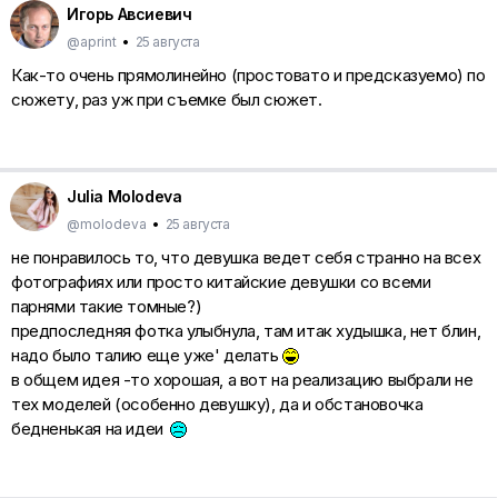
Игорь Авсиевич
@aprint
•
25 августа
Как-то очень прямолинейно (простовато и предсказуемо) по
сюжету, раз уж при съемке был сюжет.
Julia Molodeva
@molodeva
•
25 августа
не понравилось то, что девушка ведет себя странно на всех
фотографиях или просто китайские девушки со всеми
парнями такие томные?)
предпоследняя фотка улыбнула, там итак худышка, нет блин,
надо было талию еще уже' делать
в общем идея -то хорошая, а вот на реализацию выбрали не
тех моделей (особенно девушку), да и обстановочка
бедненькая на идеи