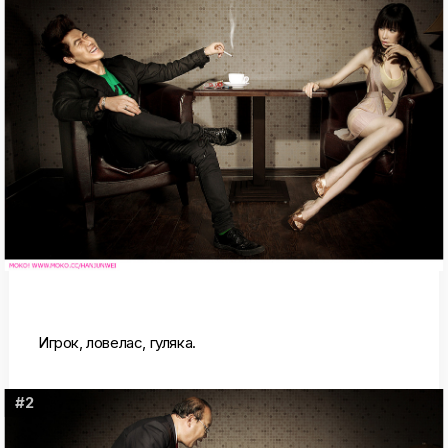
Игрок, ловелас, гуляка.
#2