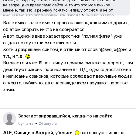
не запрещено правилами сайта. А то что это мое личное
мнение, так это и ребенку понятно. Я пишу от себя, а не от
имени какой-то организации или народа. Я уже не раз про
это писал, а что бы не разжевывать каждый раз, что это мое
Ваше имхо так же имеет право на жизнь, как и имхо других,
скромное мнение под моим именем есть надпись, читайте.
об этом спорить никто не собирается.
Улыбка
А вот оценки в виде характеристики "полная фигня" уже
отдают отсутствием вежливости.
Хоть и разрешены сайтом, в отличии от слов г@вно, х@рня и
т.п., и т.д.
Вы знаете я уже 19 лет живу в прямом смысле на дороге, там
действуют законы, прописанные в ПДД, однако достаточно
и неписанных законов, которые соблюдают вежливые люди и
открыто, публично, да с наслаждением нарушают простые
хамы.
Зарегистрировавшийся, когда-то на сайте
бу-га-га
•
24 августа
ALF
,
Синицын Андрей
, убедили
про полную фигню не