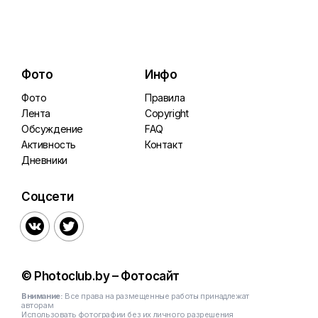
Фото
Инфо
Фото
Правила
Лента
Copyright
Обсуждение
FAQ
Активность
Контакт
Дневники
Соцсети


© Photoclub.by – Фотосайт
Внимание:
Все права на размещенные работы принадлежат
авторам
Использовать фотографии без их личного разрешения