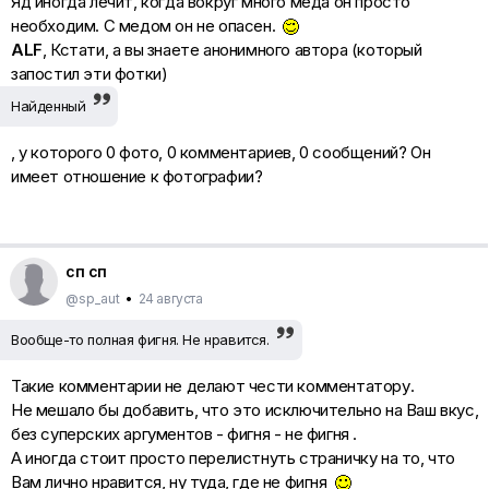
Яд иногда лечит, когда вокруг много меда он просто
необходим. С медом он не опасен.
ALF
, Кстати, а вы знаете анонимного автора (который
запостил эти фотки)
Найденный
, у которого 0 фото, 0 комментариев, 0 сообщений? Он
имеет отношение к фотографии?
сп сп
@sp_aut
•
24 августа
Вообще-то полная фигня. Не нравится.
Такие комментарии не делают чести комментатору.
Не мешало бы добавить, что это исключительно на Ваш вкус,
без суперских аргументов - фигня - не фигня .
А иногда стоит просто перелистнуть страничку на то, что
Вам лично нравится, ну туда, где не фигня