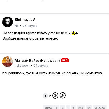
Shilimaytis A.
No
•
26 августа
На последнем фото почему-то не все
Вообще понравилось, интересно
Максим Вейзе (Helloween)
helloween
•
27 августа
понравилось, пусть и есть несколько банальных моментов


1
2
quote
b
u
i
s
img
url
youtube