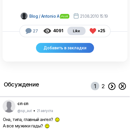

Blog / Antonio A
21.08.2010 15:19



4091
+25
27
Обсуждение


1
2
сп сп
@sp_aut
•
21 августа
Она, типа, главный ангел?
А все мужики гады?