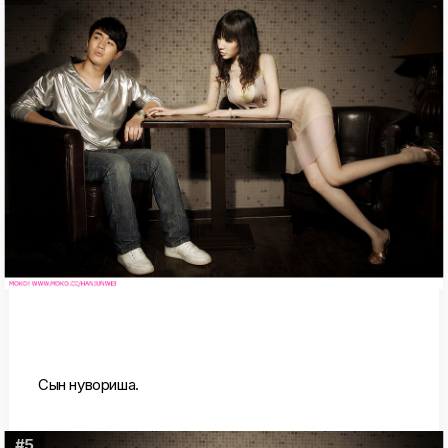
Сын нувориша.
#5