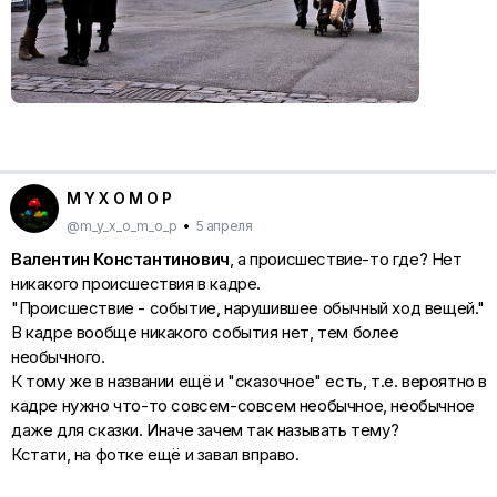
M Y X O M O P
@m_y_x_o_m_o_p
•
5 апреля
Валентин Константинович
, а происшествие-то где? Нет
никакого происшествия в кадре.
"Происшествие - событие, нарушившее обычный ход вещей."
В кадре вообще никакого события нет, тем более
необычного.
К тому же в названии ещё и "сказочное" есть, т.е. вероятно в
кадре нужно что-то совсем-совсем необычное, необычное
даже для сказки. Иначе зачем так называть тему?
Кстати, на фотке ещё и завал вправо.