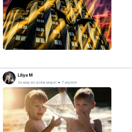
Liliya M
За мир во всём мире!
•
7 апреля