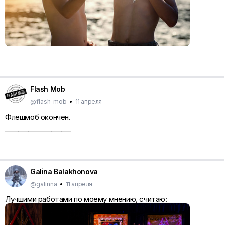
Flash Mob
@flash_mob
•
11 апреля
Флешмоб окончен.
____________________
Galina Balakhonova
@galinna
•
11 апреля
Лучшими работами по моему мнению, считаю: