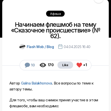
Афиша
Начинаем флешмоб на тему
«Сказочное происшествие» (№
62).

Flash Mob / Blog
04.04.2025 16:40



170
+1
10
Автор
Galina Balakhonova
. Все вопросы по теме к
автору темы.
Для того, чтобы ваш снимок принял участие в этом
флешмобе, вам необходимо: