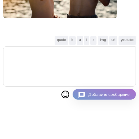
quote
b
u
i
s
img
url
youtube

Добавить сообщение