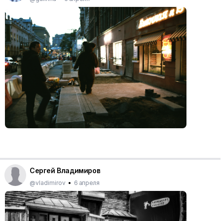
Сергей Владимиров
@vladimirov
•
6 апреля