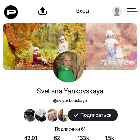

Вход
Svetlana Yankovskaya
@sv_yankouskaya
Подписаться

Подписчики
61
43.01
62
133k
1.5k