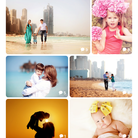
77.56
32.62


9
8


Мы и море...
***
51.12
27.81


5
4


***
На прогулке...
27.68
21.76


1
3

