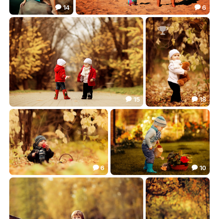
14
6


Марина
Девочка и море
77.01
23.74



15
18


Встреча...
***
32.47
69.93


6
10


Яблочки)
Маленькая садовница
32.59
41.39

