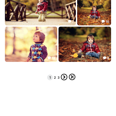
7
10


Виталик
Виталик
14.31
37.41


13
8


Осенний лист
Мальчик и ёжик...
16.77
28.60




1
2
3