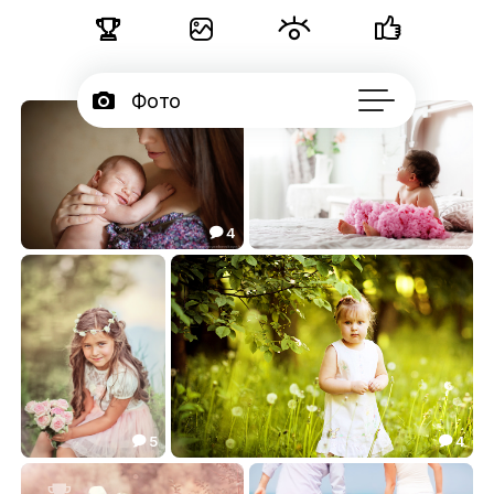





Фото

Портфолио
50

Блог
4


Подписчики
***
***
10.48
9.92



Об авторе
...
5
4


***
Ясенька...
34.60
17.52


