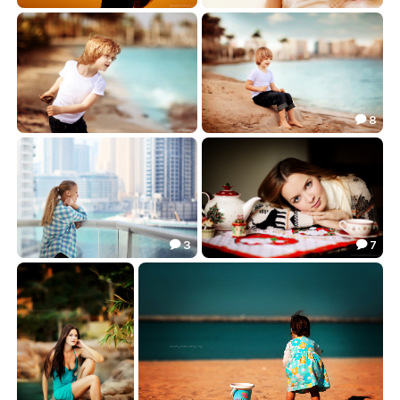
Мамино солнышко...
Машенька...
22.88
20.15


8

Артемий
Артемий
16.82
20.80


3
7


Автопортрет
Перед Рождеством...
15.28
18.83

