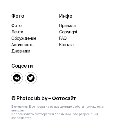
Фото
Инфо
Фото
Правила
Лента
Copyright
Обсуждение
FAQ
Активность
Контакт
Дневники
Соцсети


© Photoclub.by – Фотосайт
Внимание:
Все права на размещенные работы принадлежат
авторам
Использовать фотографии без их личного разрешения
запрещается