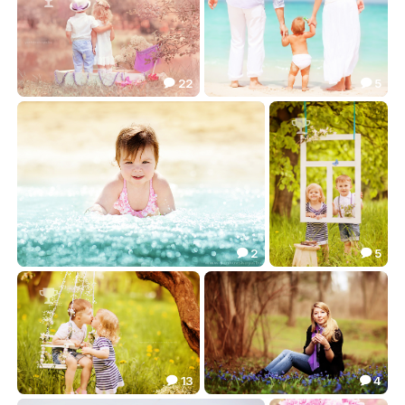
22
5


Вместе...
Мама, папа, я...
112.03
13.10



2
5


***
Ку-ку)
13.16
42.11



13
4


А ты меня любишь?...ага)
Девушка-весна