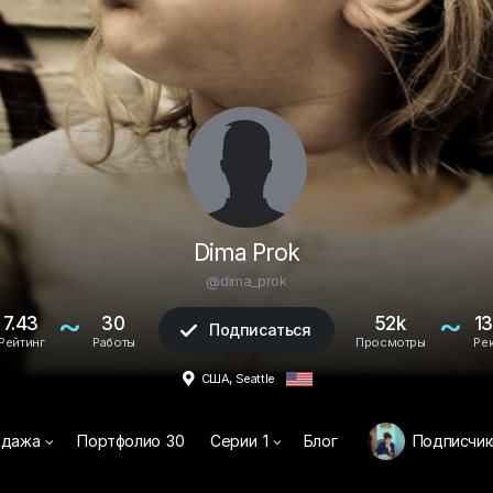
Dima Prok
@dima_prok
~
~
7.43
30
52k
13
Подписаться

Рейтинг
Работы
Просмотры
Ре
,

США
Seattle
одажа
Портфолио
30
Серии
1
Блог
Подписчи

