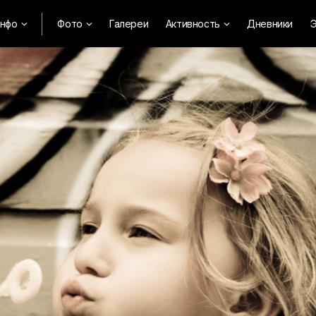
нфо
Фото
Галереи
Активность
Дневники
Э


