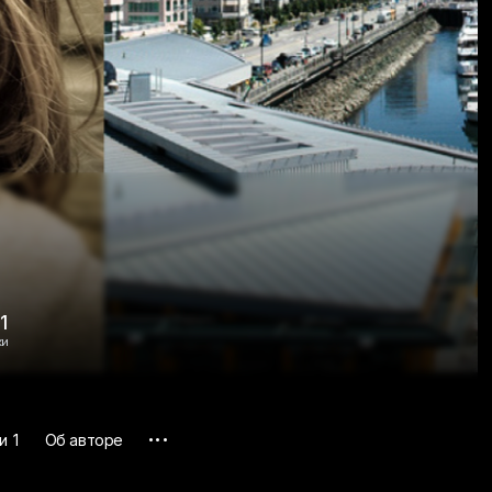
1
ки
...
ки
1
Об авторе