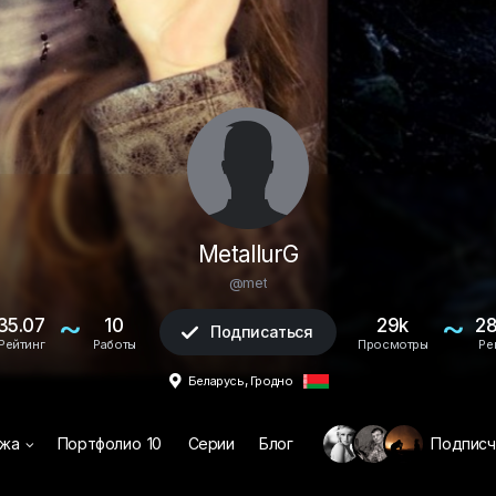
MetallurG
@met
~
~
35.07
10
29k
2
Подписаться

Рейтинг
Работы
Просмотры
Ре
,

Беларусь
Гродно
жа
Портфолио
10
Серии
Блог
Подписч
