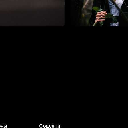
ены
Соцсети