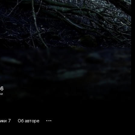
86
ки
...
ики
7
Об авторе