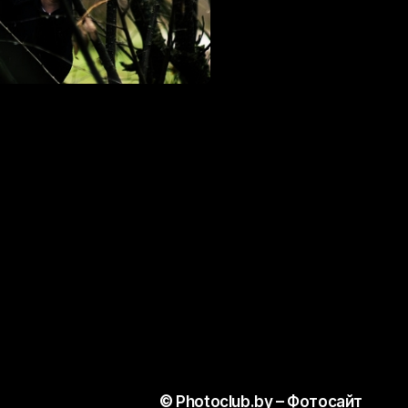
#UNIPLACE#
© Photoclub.by – Фотосайт