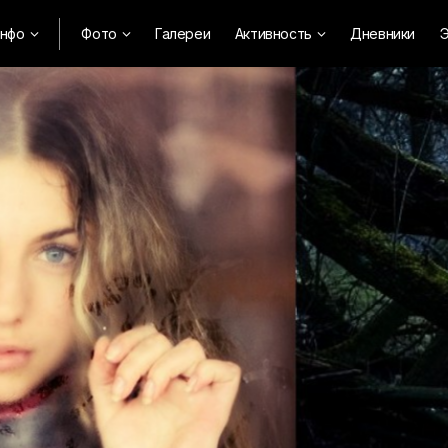
нфо
Фото
Галереи
Активность
Дневники
Э


