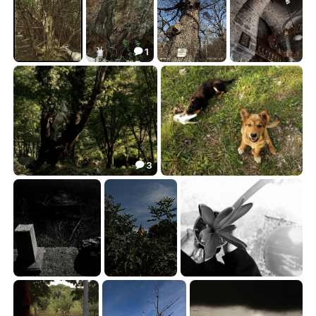
1

~~~
~~~
древо знаний
~~~
0.00
1.44
3.64
4.69




3

~~~
~~~
1.81
7.09


~~~
~~~
~~~
9.33
1.78
5.55


