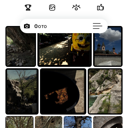





Фото

Портфолио
50

Подписчики

Об авторе
...
~~~
~~~
~~~
0.00
9.06
0.00



~~~
~~~
~~~
0.00
7.68
1.68


