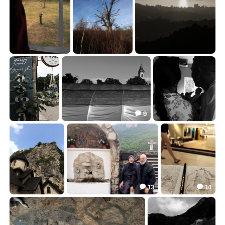
червяк Джим
~~~
***
9.23
10.98
13.82



9

***
улитки, ежики, цобакено
***
3.53
14.24
9.18



13
14


~~~
портреты
~~~
5.47
28.72
34.41


