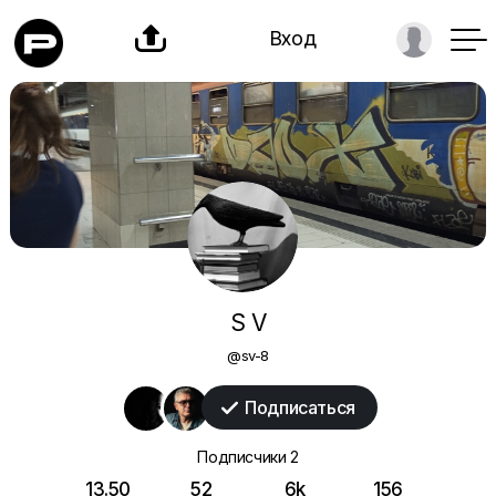

Вход
S V
@sv-8
Подписаться

Подписчики
2
13.50
52
6k
156