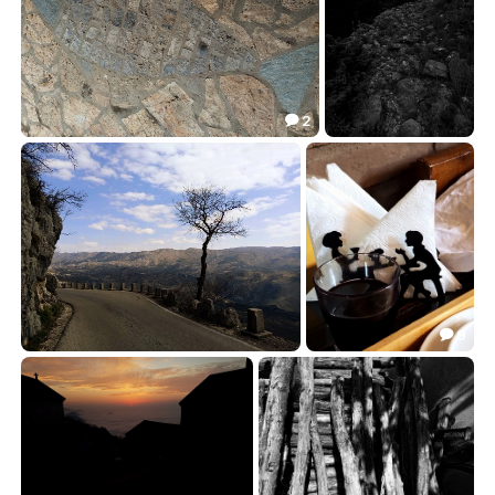
2

~~~
~~~
9.24
2.24


9

~~~
~~~
9.95
22.45

