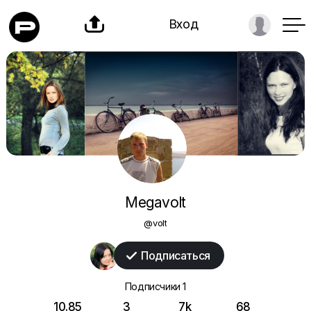

Вход
Megavolt
@volt
Подписаться

Подписчики
1
10.85
3
7k
68