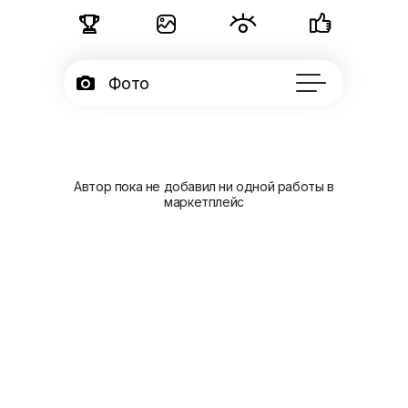





Фото

Портфолио
3

Подписчики
Автор пока не добавил ни одной работы в

Об авторе
маркетплейс
...