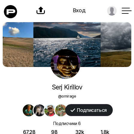

Вход
Serj Kirillov
@omirage
Подписаться

Подписчики
6
67.28
98
32k
1.8k