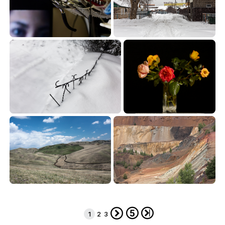
24
3-25
8.08
10.74


24
5
14.18
37.87


44
427
72.51
47.91





1
2
3