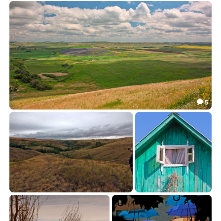
130
159
30.50
32.61


5

820
43.43

372
10
19.33
1.60

