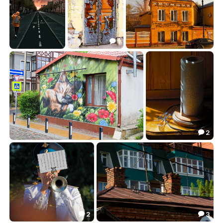
1

30
20
31
69.00
42.19
10.95



2

1543
43
22.04
6.07


2
3

