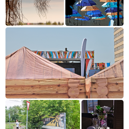
31
74
14.87
50.66


36
7.14
