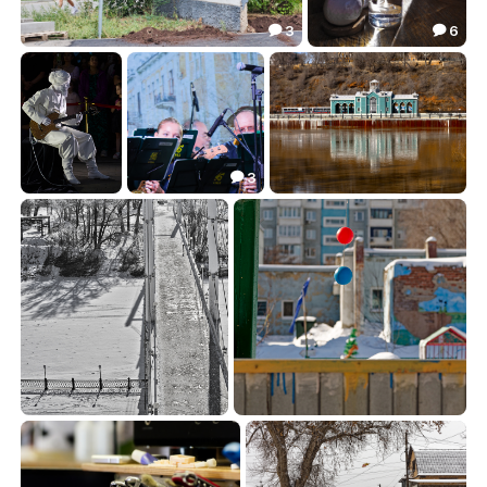
3
6


53
9-1
3.60
10.92


3

173
184
25-13
10.99
8.18
19.24



16
1-25
11.59
33.70

