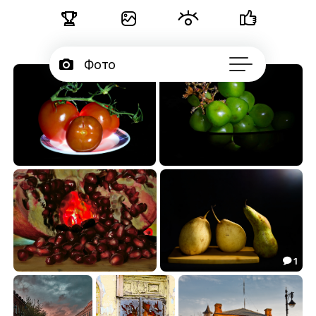





Фото

Портфолио
50

Серии

Блог
38
51
36.02
13.50



Подписчики

Об авторе
...
1

0160
0156
33.05
24.31

