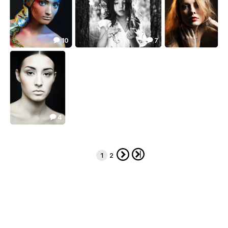
10
7


БОДИАРТ
***
***
27.93
40.91
4.95



4

***
13.22



1
2