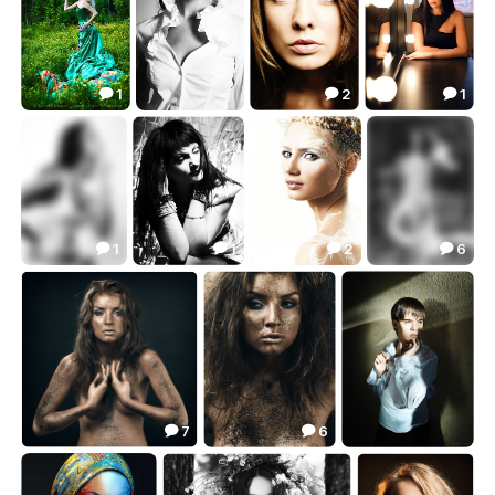
1
2
1



***
***
***
***
3.87
15.92
28.32
3.78




1
1
2
6




***
***
***
***
6.12
6.23
26.52
64.72




7
6


AN-2
AN
***
55.40
7.10
1.39


