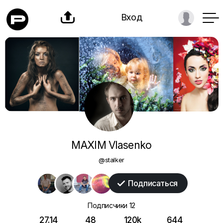

Вход
MAXIM Vlasenko
@stalker
Подписаться

Подписчики
12
27.14
48
120k
644