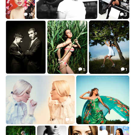
16
3


***
***
***
71.04
1.73
3.92



5
1


***
***
***
5.59
4.39
4.84



3
1


холод и тепло
***
16.16
12.60

