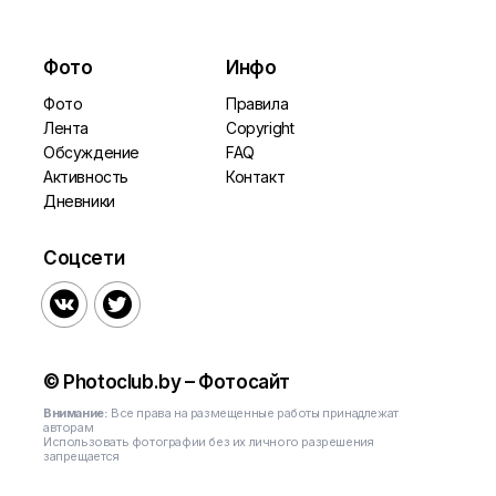
Фото
Инфо
Фото
Правила
Лента
Copyright
Обсуждение
FAQ
Активность
Контакт
Дневники
Соцсети


© Photoclub.by – Фотосайт
Внимание:
Все права на размещенные работы принадлежат
авторам
Использовать фотографии без их личного разрешения
запрещается