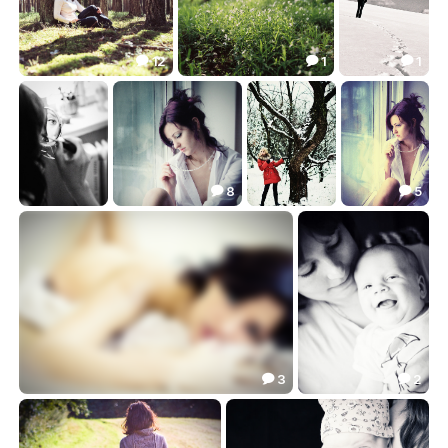
12
1
1



В весеннем лесу...
Почти ранее утро в лесу...
На край земли...
14.12
9.52
8.52



8
5


make-up
Двое у окна_2
Зимний чай
Двое у окна
9.00
26.32
14.40
48.82




3
2


***
Нежность
35.97
4.59

