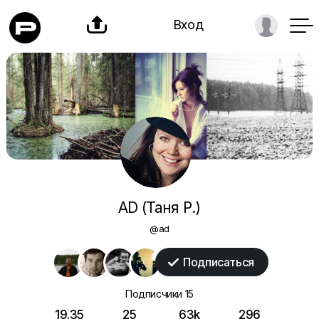

Вход
AD (Таня Р.)
@ad
Подписаться

Подписчики
15
19.35
25
63k
296