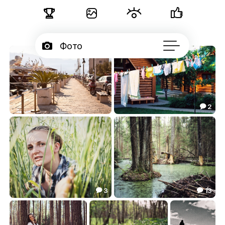





Фото

Портфолио
25

Подписчики
2


Об авторе
...
Утро на набережной
Дети на даче...
1.03
0.92


3
13


Таня
Там, где водятся бобры...
7.40
34.28

