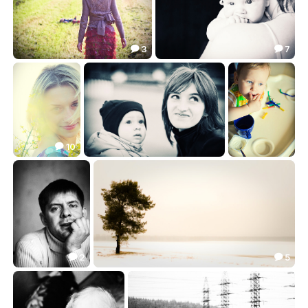
3
7


Дочки-матери
***
5.34
26.30


10

***
Взгляд
***
11.74
3.31
5.65



2
5


***
Один в поле воин
6.88
28.80

