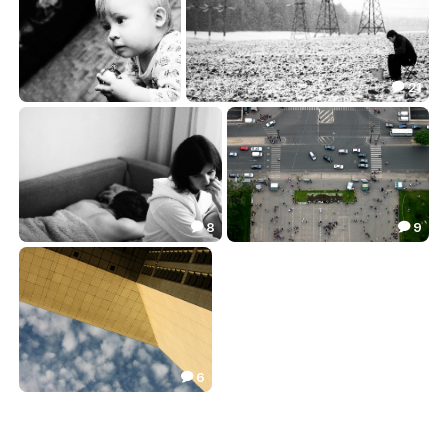
21

Новый Год!?
Бесконечность ожидания
5.79
37.48


8
9


Одиночество
С высоты птичьего полета
18.96
14.46


6

Геометрия совершенства
7.45
