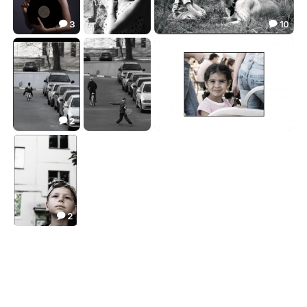
3
10


пряча глаза....
нежность...
когда слова лишнии......
2.48
0.60
36.47



2
1


между будущем и прошлым...
когда больше не с кем
между...двумя мирами
1.03
0.38
1.26



2

между...двумя мирами
1.75
