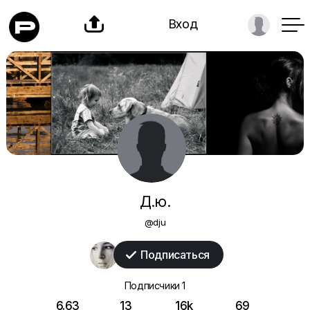

Вход
Д.ю.
@dju
Подписаться

Подписчики
1
6.63
13
16k
69