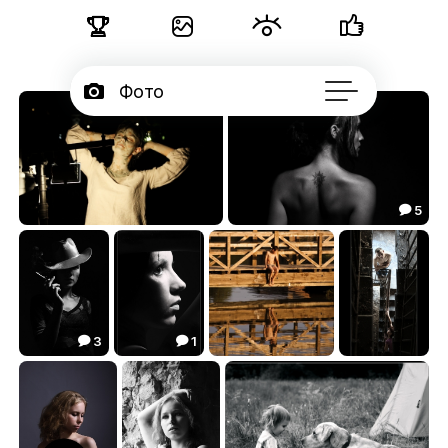





Фото

Портфолио
13

Серии
5


Подписчики
999.9
.............
0.00
11.50



Об авторе
...
3
1


......
без названия
мысли о вечном...
мы будем подниматься вверх....
5.19
5.41
6.22
4.04



