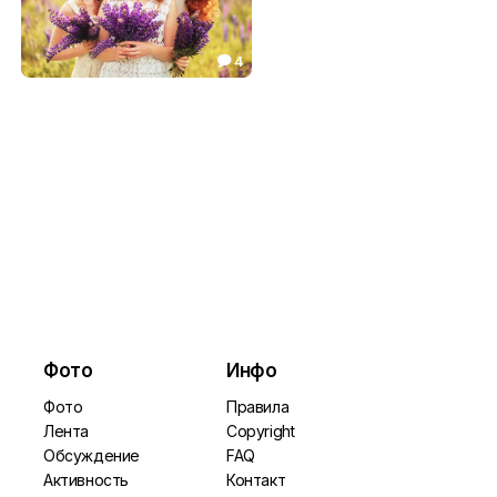
4

Рыжули
57.68

Фото
Инфо
Фото
Правила
Лента
Copyright
Обсуждение
FAQ
Активность
Контакт