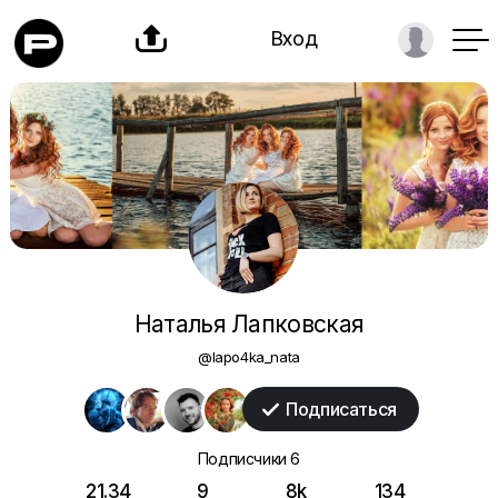

Вход
Наталья Лапковская
@lapo4ka_nata
Подписаться

Подписчики
6
21.34
9
8k
134