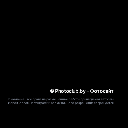
#UNIPLACE#
© Photoclub.by – Фотосайт
Внимание:
Все права на размещенные работы принадлежат авторам
Использовать фотографии без их личного разрешения запрещается