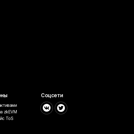
ены
Соцсети
активами


на zkEVM
йс ToS