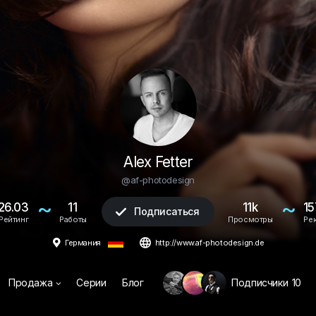
Alex Fetter
@af-photodesign
~
~
26.03
11
11k
15
Подписаться

Рейтинг
Работы
Просмотры
Ре


Германия
http://www.af-photodesign.de
Продажа
Серии
Блог
Подписчики
10
