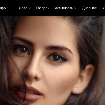
нфо
Фото
Галереи
Активность
Дневники
Э


