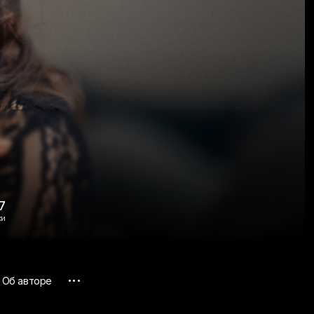
7
ки
...
Об авторе