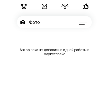





Фото

Портфолио
50

Серии
Автор пока не добавил ни одной работы в
маркетплейс

Блог

Подписчики

Об авторе
...