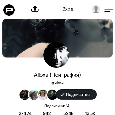

Вход
Alloxa (Псиграфия)
@alloxa
Подписаться

Подписчики
141
274.74
942
524k
13.5k