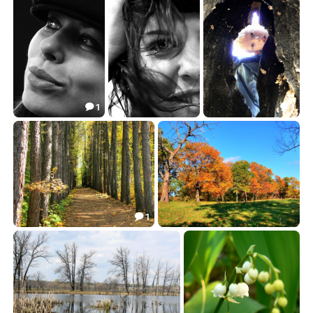
6.13
8.79
5.16



1
1


#3
#1
Там темно!
3.31
5.01
1.26



1

Осень в дендрарии
Люблю я пышное природы увяданье
3.05
2.77

