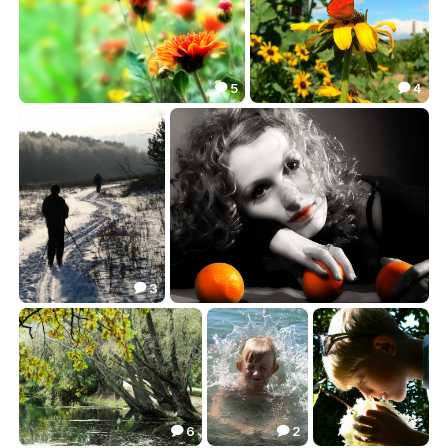
5
4


Летняя палитра
Кусочек лета
17.87
8.75


3

у папы выходной
orange
7.15
0.00


6
2

