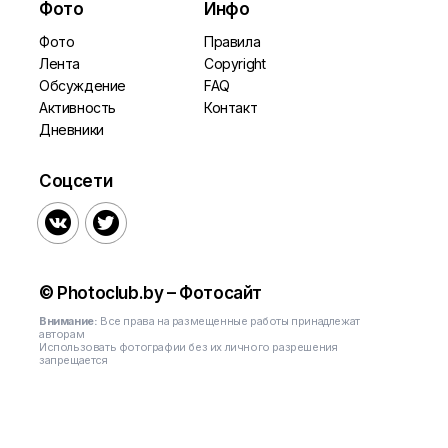
Фото
Инфо
Фото
Правила
Лента
Copyright
Обсуждение
FAQ
Активность
Контакт
Дневники
Соцсети


© Photoclub.by – Фотосайт
Внимание:
Все права на размещенные работы принадлежат
авторам
Использовать фотографии без их личного разрешения
запрещается