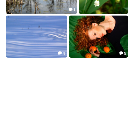
1

май
ароматы лета
2.40
0.52


4
5


Снежная карамель
апельсины
7.04
2.39

