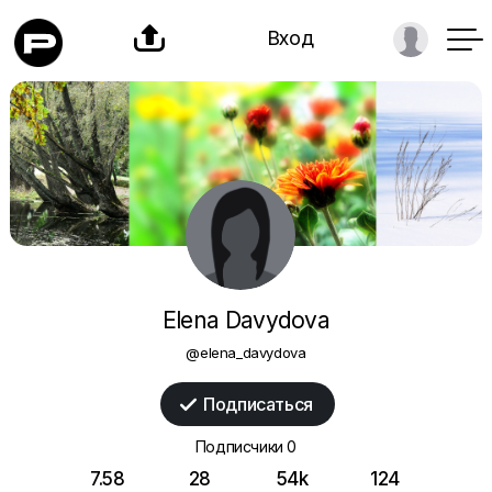

Вход
Elena Davydova
@elena_davydova
Подписаться

Подписчики
0
7.58
28
54k
124