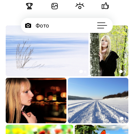





Фото

Портфолио
28

Серии

Подписчики
9
3



Об авторе
Breeze
Шёпот весны
...
15.42
5.88


1

проездом
Просторы!
0.00
0.00

