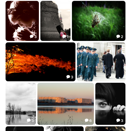
Болдинская осень*
Коронованный стихией
Кусочек солнца *
15.33
5.80
0.52



3
1
2



Кусочек солнца
любопытство
до последней капли
2.57
4.14
8.45



3

ВЫДОХ
Служба
14.21
11.81


3
6
3



***
oktober
#4