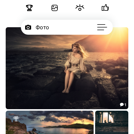





Фото

Портфолио
226

Серии

Подписчики

Об авторе
...
1

***
32.36

