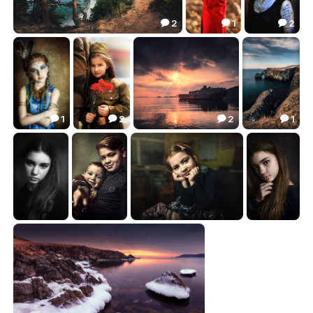
2
1
2



***
Арина
***
72.32
34.46
26.13



1
2
2
1




***
***
***
***
18.05
33.96
50.78
33.62




***
Братья
Доминика
***
22.07
18.21
32.23
33.36



