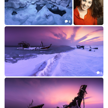
8

***
***
91.89
30.82


1

***
81.70
