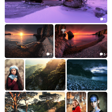
1

Оставленные...
87.10


1
5


***
***
92.39
89.61


Настя
***
***
31.82
59.90
41.73


