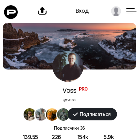

Вход
PRO
Voss
@voss
Подписаться

Подписчики
36
139.55
226
154k
5.9k