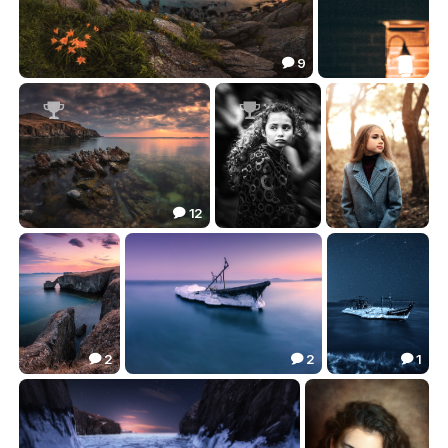
9

***
Кошкин дом
145.75
21.78




12

***
***
Алина
131.80
40.45
23.12



2
2
1



***
***
***
48.43
94.15
40.64


