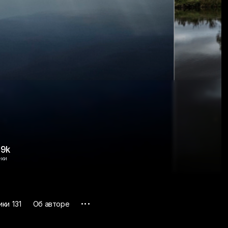
.9k
еки
...
ики
131
Об авторе