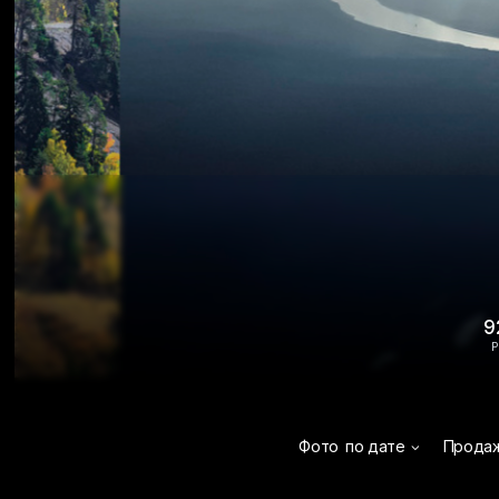
9
Р
Фото
по дате
Прода
