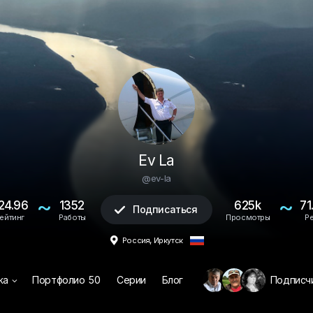
Ev La
@ev-la
~
~
24.96
1352
625k
71
Подписаться

ейтинг
Работы
Просмотры
Р
,

Россия
Иркутск
жа
Портфолио
50
Серии
Блог
Подписч
