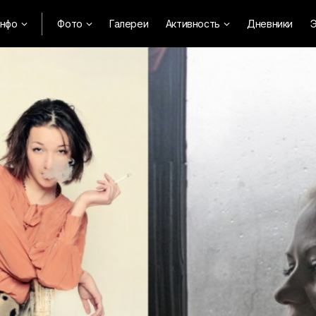
нфо
Фото
Галереи
Активность
Дневники
Э


