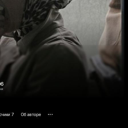
06
ки
...
счики
7
Об авторе