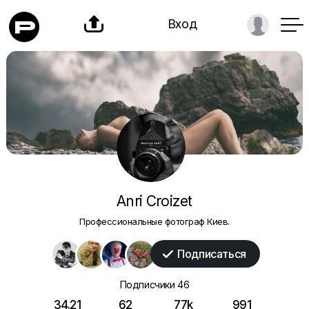

Вход
Anri Croizet
Профессиональные фотограф Киев.
Подписаться

Подписчики
46
34.21
62
77k
991