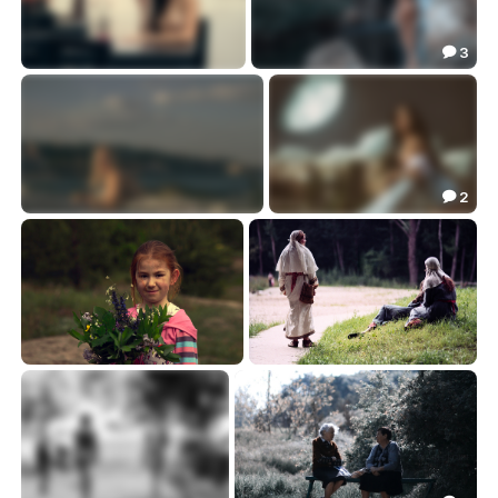
3

Сомелье...
На берегу этой тихой реки...
28.45
49.81


2

Mermaid's life...
Moonlight...
24.29
37.69


Childhood
До начала времен...
16.29
4.20

