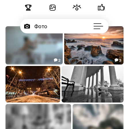





Фото

Портфолио
50

Подписчики
2
3



Об авторе
...
After all...
Затерянный мир...
10.29
36.93


Ночные огни...
Городские зарисовки...
6.52
7.57

