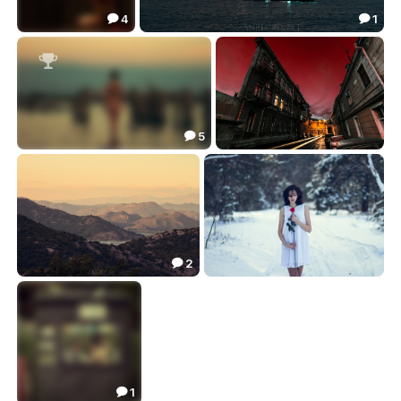
4
1


***
Oil Field Morning...
15.04
19.19



5

Step away...
***
71.35
13.67


2

***
Аленький цветочек...
37.59
11.40


1
