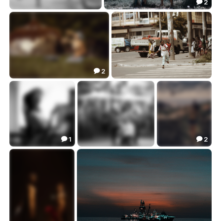
2

Down Town
Собеседницы...
18.73
12.67


2

Milky Way....
Африканское счастье...
27.52
17.87


1
2


Mademoiselle
City life...
Dreaming to fly...
23.61
15.81
23.02


