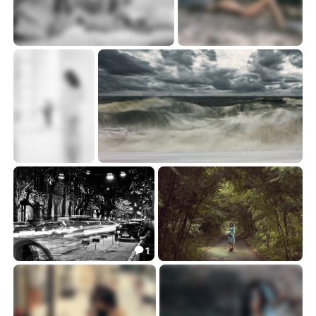
Социальная сеть...
Между небом и землей...
23.31
19.43


Утренние истории...
Штормовой сезон...
21.22
20.28


1

Час пик
Woman in the forest...
15.00
10.05

