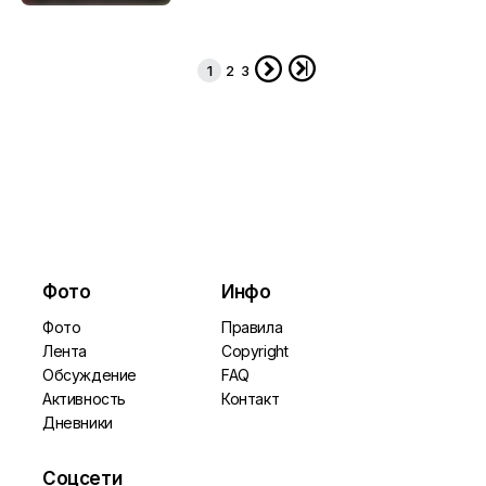
У павильона "Пиво-Воды"... (с)
11.28



1
2
3
Фото
Инфо
Фото
Правила
Лента
Copyright
Обсуждение
FAQ
Активность
Контакт
Дневники
Соцсети