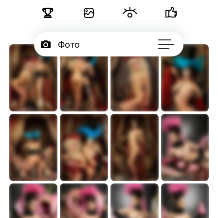





Фото

Портфолио
50

Серии

Блог
Тайная жизнь театра синьора Карабаса
Тайная жизнь театра синьора Карабаса
Тайная жизнь театра синьора Карабаса
Тайная жизнь театра синьора Карабаса
11.03
10.83
10.87
10.88





Подписчики

Об авторе
...
Тайная жизнь театра синьора Карабаса
Тайная жизнь театра синьора Карабаса
Тайная жизнь театра синьора Карабаса
Портрет с тыквой
10.85
3.79
12.86
12.92



