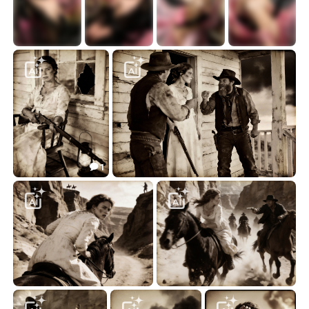
Портрет с тыквой
Портрет с тыквой
Портрет с тыквой
Портрет с тыквой
12.67
14.56
14.25
12.97




1

Нефть и пепел
Нефть и пепел
12.16
6.64


Нефть и пепел
Нефть и пепел
10.46
6.69

