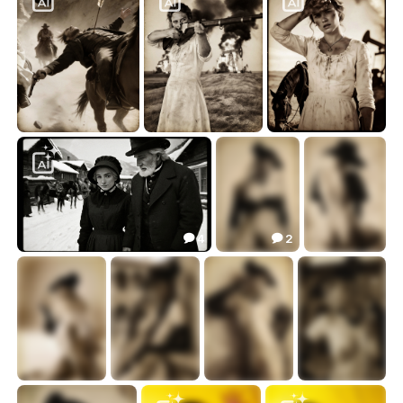
Нефть и пепел
Нефть и пепел
Нефть и пепел
6.65
6.67
5.54



4
2


Воскресная служба в Норриджуок
Vintage
Vintage
17.29
8.65
17.91



Vintage
Vintage
Vintage
Vintage
12.82
16.05
12.82
18.58



