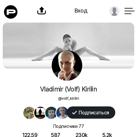

Вход
Vladimir (Volf) Kirilin
@volf_kirilin
Подписаться

Подписчики
77
122.59
587
230k
5.2k