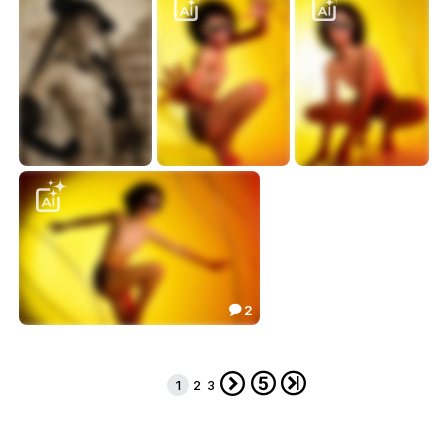
Vintage
Лимонные сумерки
Лимонные сумерки
16.41
7.31
8.67



2

Лимонные сумерки
3.57




1
2
3