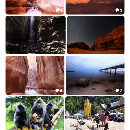
1
3


Зонтики
Сновидения
21.74
13.20


***
Звездная
33.98
20.14


6
2


***
После грозы
41.72
50.77

