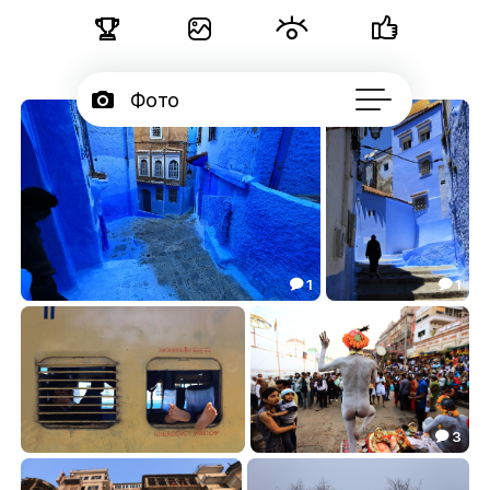





Фото

Портфолио
50

Подписчики

Об авторе
...
1
1


***
***
6.67
23.53


3

***
***
26.25
7.17

