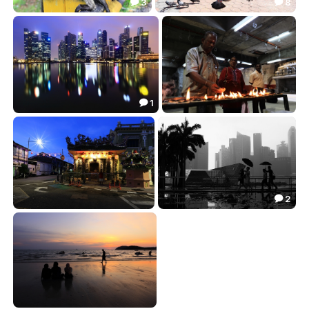
3
8


Банда
***
28.23
18.82


1

***
Бату
38.88
8.86


2

Пенанг
Дождливая
9.80
30.75

