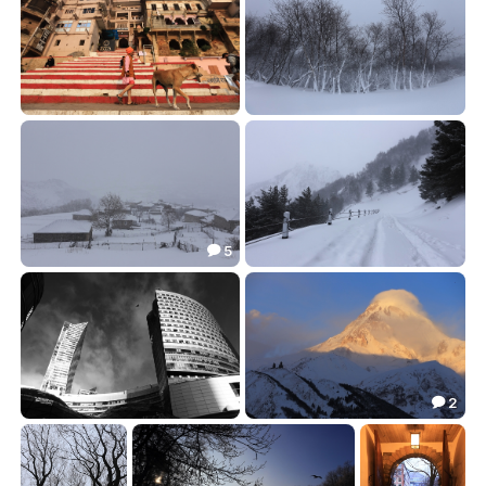
***
***
18.64
8.26


5

Деревенька
***
22.66
23.80


2

***
Казбек просыпается
7.60
28.09

