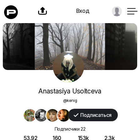

Вход
Anastasiya Usoltceva
@kenig
Подписаться

Подписчики
22
53.92
160
153k
2.3k