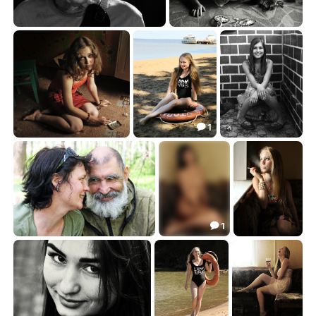
Фоторепортёр Владимир Ламзин
Личное пространство
21.20
26.06


1

Сняла квартирку...
На речном песочке я Марусю встретил...
Юля
37.18
28.06
12.73



1

Искуситель
Лизавета
Маша
39.61
18.64
32.05


