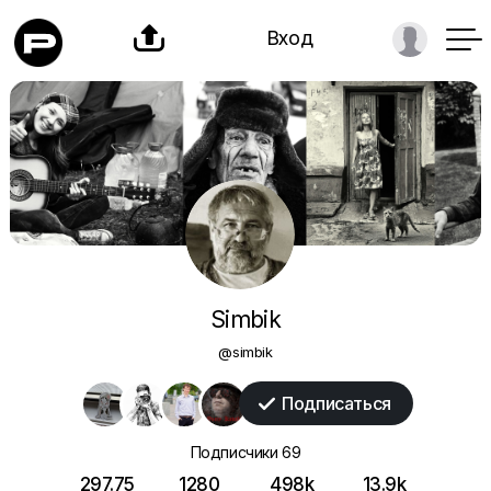

Вход
Simbik
@simbik
Подписаться

Подписчики
69
297.75
1280
498k
13.9k