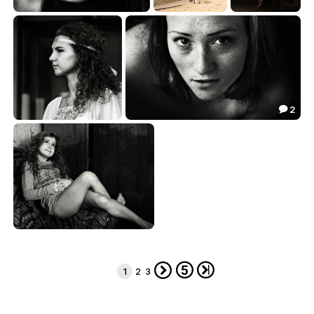
Юля
Маша
Маша
35.07
18.83
31.92



2

Афродита
Натали
27.82
68.36


Ох, уж эта Настя...
23.04




1
2
3