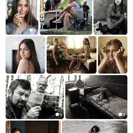
5

Юля
Лето...
Юля
33.40
24.16
32.41




Юля
Юля и Света
Юля
49.68
24.56
13.24



1
7


Политинформация
Юля
43.99
49.85

