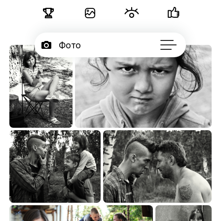





Фото


Портфолио
50

Подписчики

Об авторе
...
Лиза
Настроена скептически
11.59
63.84


Старшой...
Отцы и дети
26.33
17.11

