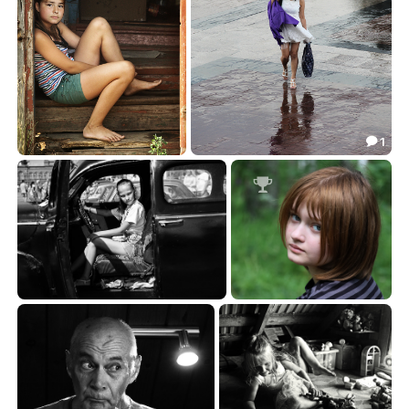
1

Юля
Летний дождь
24.63
41.34



Водитель Бормана
Наташа
25.60
56.35

