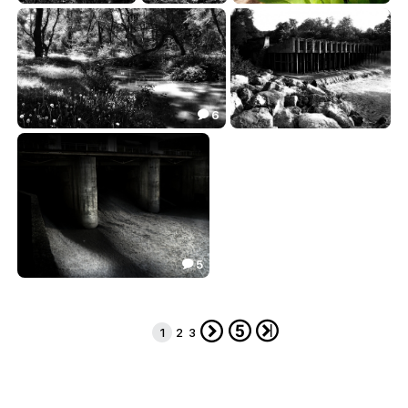
Как обнялись вода, земля и солнце
Деревушко
По дороге к реке она присела
6.48
8.22
3.30



6

Солнечные зайцы черно-белого цвета
И страшный сон опять настигнет
8.64
1.43


5

Мой страшный сон...Городской сюрр
9.60




1
2
3