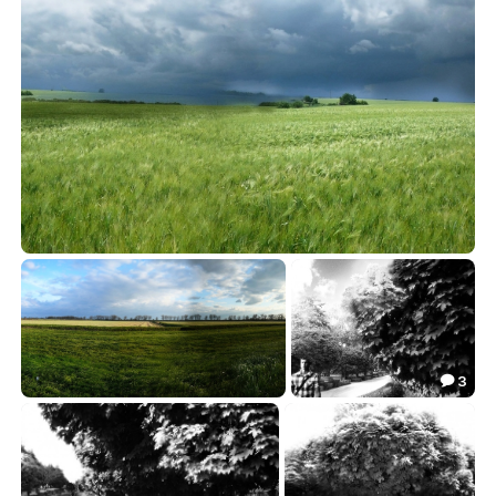
И грянул дождь...
4.75

3

Дорожная ветреная
Его небесные мысли
0.70
1.72

