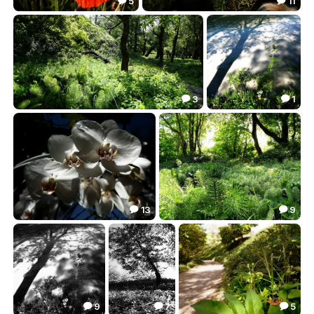
5
11


Бумажные, летние, помятые...
ЧЕШИРСКИЕ собаки)))
6.73
10.09


3
1


Контрасты утреннего солнца
Цветные обьятия воды, земли и солнца
2.29
2.61


13
9


Солнце падало не так
Где-то там падал свет
5.60
6.44


9
7
5


