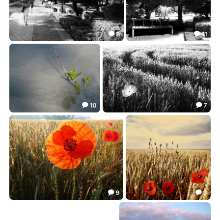
8
11


Вот она была...
В тени полудня
5.58
7.05


10
7


Минимализм флористический
Черно-белый хлеб
7.36
4.47


9
3


Взлетало солнце, дарило свет
Коробочки в строю
4.87
5.58

