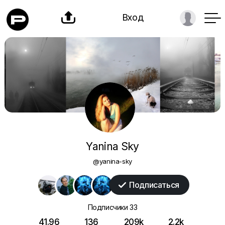

Вход
Yanina Sky
@yanina-sky
Подписаться

Подписчики
33
41.96
136
209k
2.2k