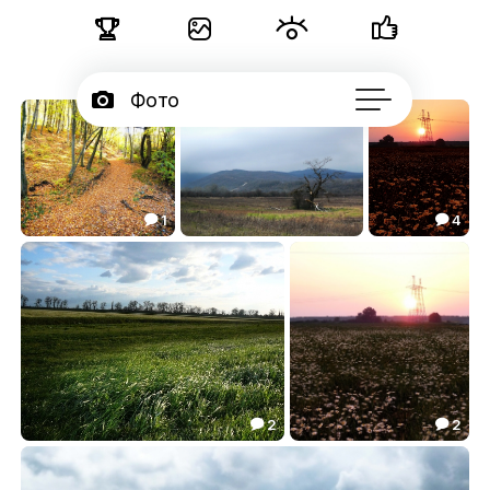





Фото

Портфолио
50

Серии
1
4



Подписчики
Рыжина
***
Красные ромашки
4.85
2.03
4.69




Об авторе
...
2
2


Устланные ветра
Закатные ромашки
5.02
4.73

