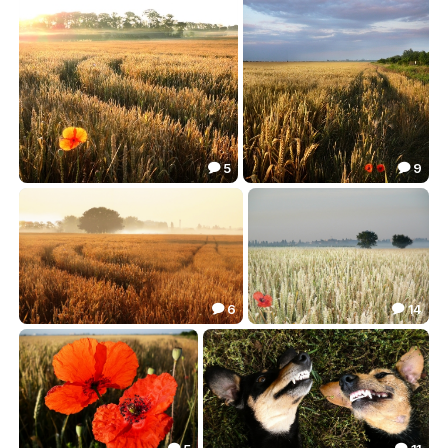
5
9


Приветливое утро мистера Мака
Летнее цветонасыщение
8.10
13.58


6
14


Хлебная, рассветная...
ОДИНОКОСТЬ в белизне пшеницы
20.44
17.54

