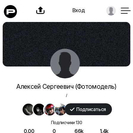

Вход
Алексей Сергеевич (Фотомодель)
/
Подписаться

Подписчики
130
0.00
0
66k
1.4k