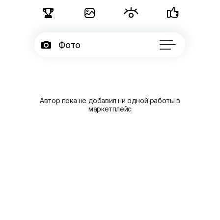





Фото

Подписчики

Об авторе
...
Автор пока не добавил ни одной работы в
маркетплейс