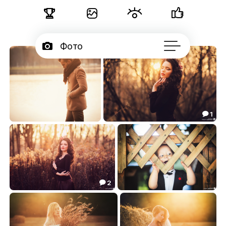





Фото

Портфолио
50

Подписчики

Об авторе
1

...
***
***
5.13
6.55


2

***
***
8.64
5.27

