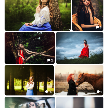
3

***
***
6.58
19.97


2

***
***
9.69
6.97


15
1


***
***
4.92
10.72

