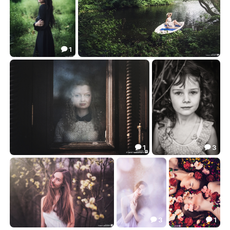
1

***
***
12.20
10.78


1
3


***
***
9.63
24.39


3
1

