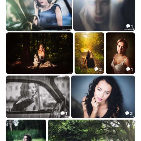
1

***
***
6.15
8.49


2
1


***
***
Портрет
6.95
18.30
10.73



1
2


***
***
6.40
6.59

