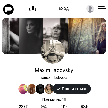

Вход
Maxim Ladovsky
@maxim_ladovsky
Подписаться

Подписчики
16
22.61
94
111k
936