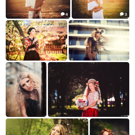
4
3


***
***
17.78
21.27


***
***
5.85
11.90


***
***
5.98
5.59

