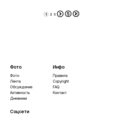
***
***
***
13.26
6.27
7.85






1
2
3
Фото
Инфо
Фото
Правила
Лента
Copyright
Обсуждение
FAQ
Активность
Контакт
Дневники
Соцсети