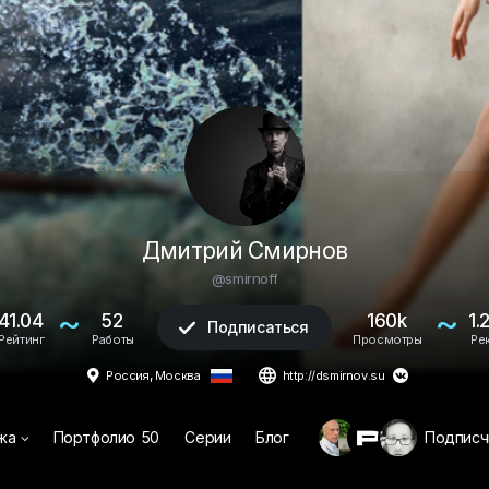
Дмитрий Смирнов
@smirnoff
~
~
41.04
52
160k
1.
Подписаться

Рейтинг
Работы
Просмотры
Ре
,


Россия
Москва
http://dsmirnov.su

жа
Портфолио
50
Серии
Блог
Подписч
