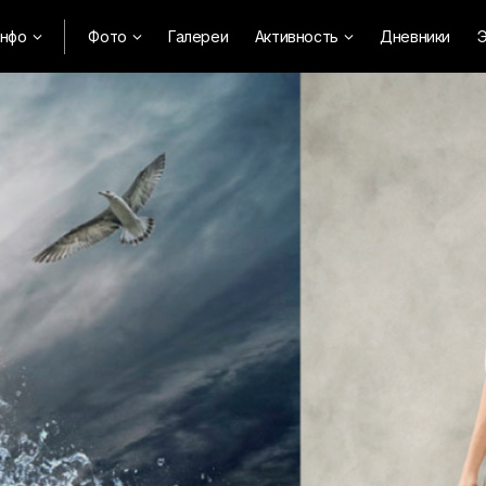
нфо
Фото
Галереи
Активность
Дневники
Э


