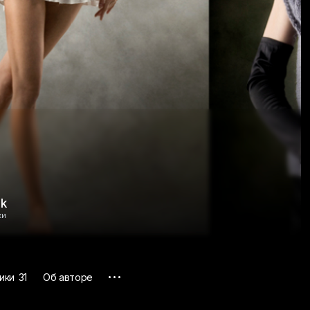
2k
ки
...
ики
31
Об авторе