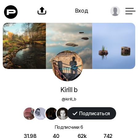

Вход
Kirill b
@kirill_b
Подписаться

Подписчики
6
31.98
40
62k
742