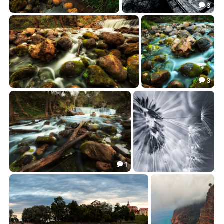
3

***
***
14.42
14.11


3

***
***
16.37
10.38


1

***
***
37.93
13.08

