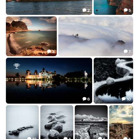
2
5


Несвижский замок
Без названия
17.11
37.30


3
7


***
|||__o
19.67
28.21



6
10


Мирский после заката.
S
35.64
36.52


12
4
6
4



