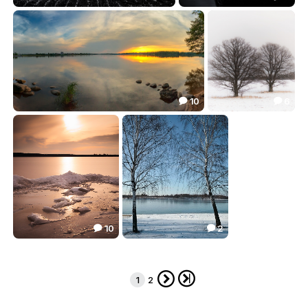
Без названия
***
14.10
20.21


10
6


***
_|___|_
16.31
17.41


10
2


Без названия
_|___|_
26.11
12.11




1
2