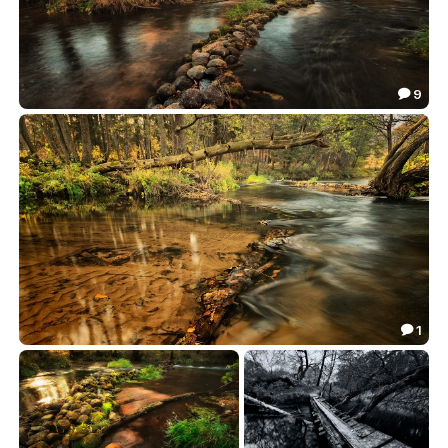
9

***
51.95

1

***
21.36
