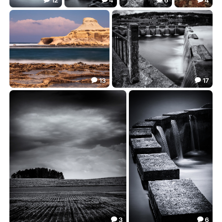
Без названия
***
***
***
27.01
16.97
16.86
12.19




13
17


***
***
18.66
15.41


3
6

