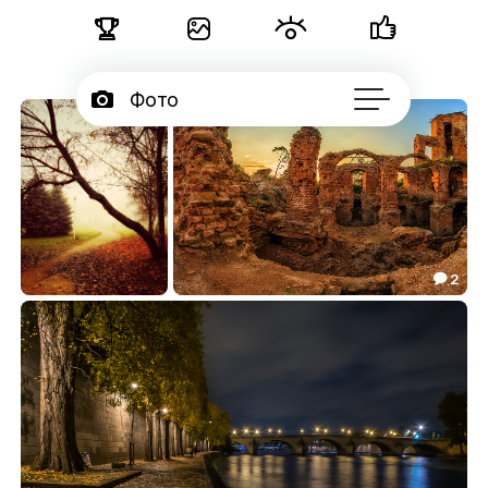





Фото

Портфолио
40

Серии

Подписчики
2


Об авторе
...
Туманная перспектива
Гольшанский замок
8.09
20.03

