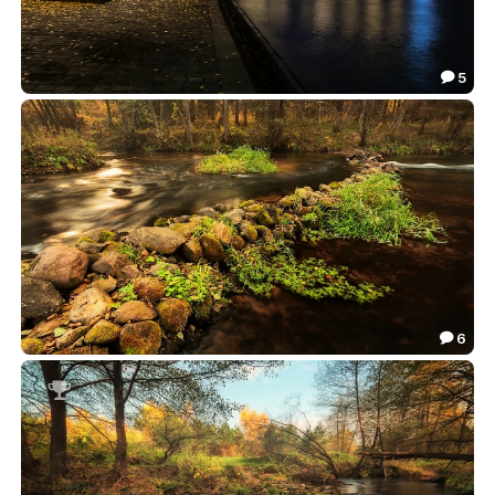
5

***
15.80

6

***
15.73

