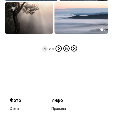
Просыпается природа
Тишина
124.39
121.19



6

Хрупкость тумана
Утренний туман
121.83
118.40





1
2
3
Фото
Инфо
Фото
Правила