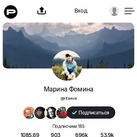

Вход
Марина Фомина
@ritaeva
Подписаться

Подписчики
185
1085.69
903
696k
53.9k