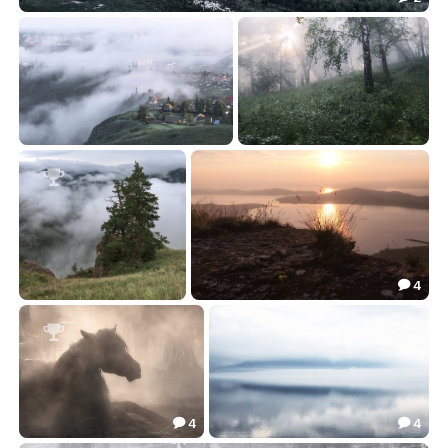
Начало рассвета
105.73

Город в тумане
Утро в туманном лесу
98.98
76.00



4

После дождя
Начало рассвета
83.38
120.50



4
4


Ранним утром
Невесомость