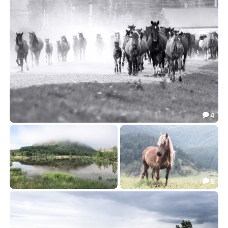
144.84
79.99


4

Деревенский табун
99.03

8

Туманное утро
Летний Алтай
93.80
122.60


