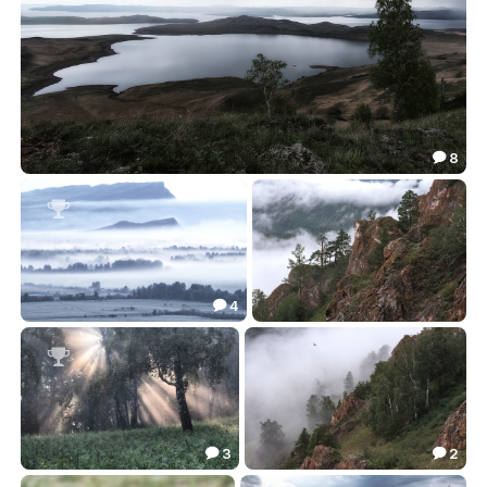
8

Летняя непогода
121.85


4

Этажи
После дождя
124.53
97.99



3
2


Утренний туман
Туман Торгашинского хребта