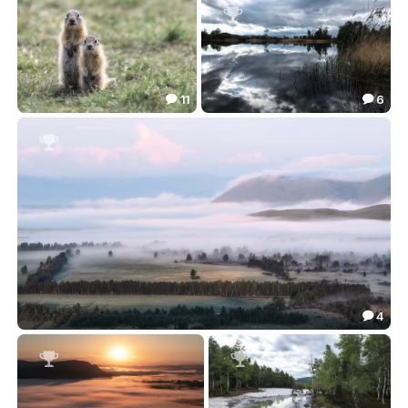
92.94
100.41



11
6


Фото на память
Перед грозой
118.40
94.43



4

Легкий утренний туман
131.21


