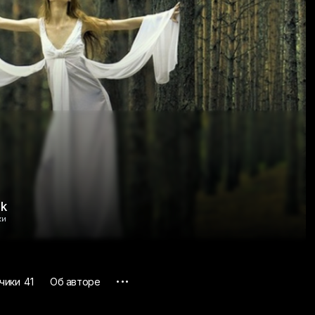
5k
ки
...
чики
41
Об авторе