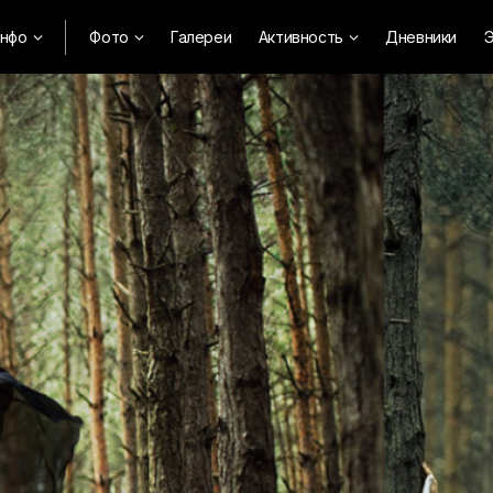
нфо
Фото
Галереи
Активность
Дневники
Э


