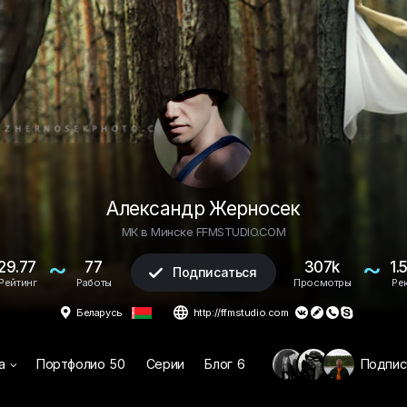
Александр Жерносек
МК в Минске FFMSTUDIO.COM
~
~
29.77
77
307k
1.
Подписаться

Рейтинг
Работы
Просмотры
Ре


Беларусь
http://ffmstudio.com




а
Портфолио
50
Серии
Блог
6
Подпис
