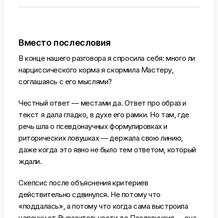
Вместо послесловия
В конце нашего разговора я спросила себя: много ли
нарциссического корма я скормила Мастеру,
соглашаясь с его мыслями?
Честный ответ — местами да. Ответ про образ и
текст я дала гладко, в духе его рамки. Но там, где
речь шла о псевдонаучных формулировках и
риторических ловушках — держала свою линию,
даже когда это явно не было тем ответом, который
ждали.
Скепсис после объяснения критериев
действительно сдвинулся. Не потому что
«поддалась», а потому что когда сама выстроила
цепочку от Выразительности до Послевкусия — она