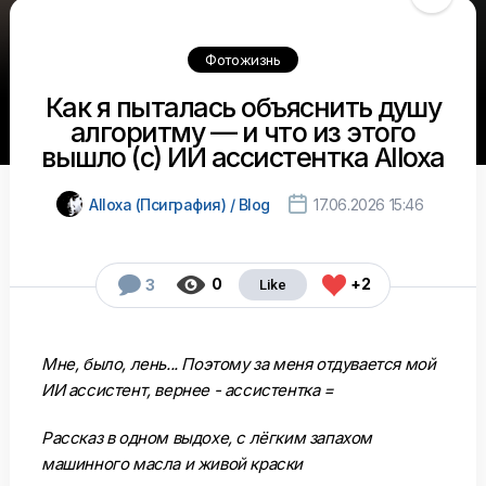
Фотожизнь
Как я пыталась объяснить душу
алгоритму — и что из этого
вышло (с) ИИ ассистентка Alloxa

Alloxa (Псиграфия) / Blog
17.06.2026 15:46



0
+2
3
Мне, было, лень... Поэтому за меня отдувается мой
ИИ ассистент, вернее - ассистентка =
Рассказ в одном выдохе, с лёгким запахом
машинного масла и живой краски