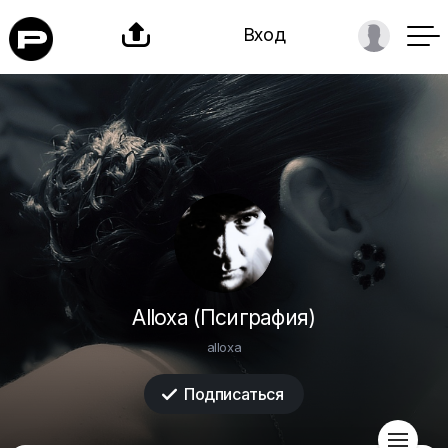

Вход
Alloxa (Псиграфия)
alloxa
Подписаться

