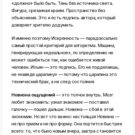
«должно» было быть. Тень без источника света.
Фигура, срезанная краем. Пространство без
объяснения. Это и есть подпись автора, который
доверяет зрителю додумать.
И именно поэтому Искренность — парадоксально
самый простой критерий для алгоритма. Машина,
генерирующая «идеальное», по определению не
может ошибиться так, как ошибается живой
человек. Изъян — это подпись. Его не подделаешь,
не «наведя царапину» — потому что царапина это
технический брак, а не след состояния.
Новизна ощущений
— это толчок внутрь. Мозг
любит экономить: узнал знакомое — поставил
галочку — пошёл дальше. Новизна — сбой в этой
экономии. Но вот что важно: настоящая Новизна —
не про приём и не про форму. Она портится быстрее
всего: то, что было новым вчера, завтра становится