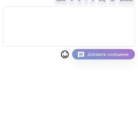
quote
b
u
i
s
img
url
youtube

Добавить сообщение