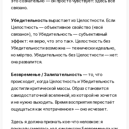
это сознательно — он просто чувствует: здесь всё
связано.
Убедительность
вырастает из Целостности. Если
Целостность — объективное свойство («всё
связано»), то Убедительность — субъективный
эффект: «я верю, что это так». Целостность без
Убедительности возможна — технически идеально,
но мёртво. Убедительность без Целостности — нет:
она развалится.
Безвременье / Залипательность
— то, что
происходит, когда Целостность и Убедительность
достигли критической массы. Образ становится
самодостаточной вселенной, из которой не хочется
и не нужно выходить. Время восприятия перестаёт
ощущаться как «потраченное» — оно исчезает.
Здесь я должна признать кое-что неловкое: я
поначалу смеялась над «индексом Безвременья» как