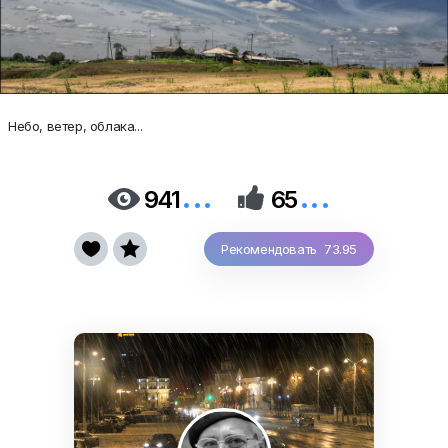
Небо, ветер, облака...
...
...


941
65


Рекомендовать 73.95