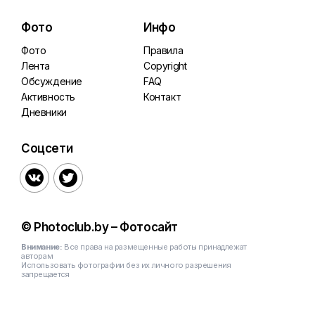
Фото
Инфо
Фото
Правила
Лента
Copyright
Обсуждение
FAQ
Активность
Контакт
Дневники
Соцсети


© Photoclub.by – Фотосайт
Внимание:
Все права на размещенные работы принадлежат
авторам
Использовать фотографии без их личного разрешения
запрещается