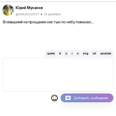
Юрий Муханов
@dekabrist007
•
24 декабря
Всевышний на прощание кистью по небу помахал...
quote
b
u
i
s
img
url
youtube

Добавить сообщение