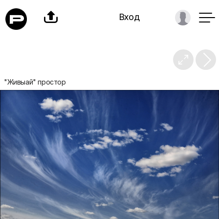

Вход

"Живыай" простор