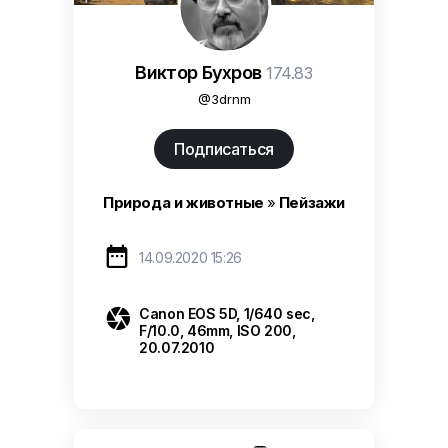
Виктор Бухров
174.83
@3drnm
Подписаться
Природа и животные
»
Пейзажи

14.09.2020 15:26

Canon EOS 5D, 1/640 sec,
F/10.0, 46mm, ISO 200,
20.07.2010