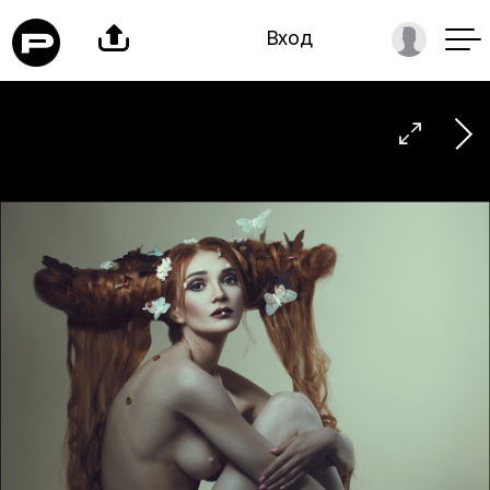

Вход
