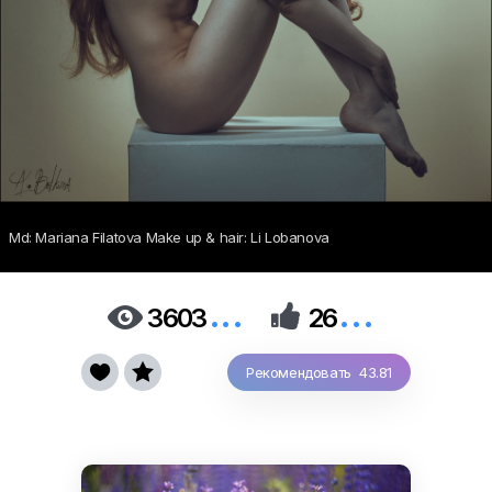
Md: Mariana Filatova Make up & hair: Li Lobanova
...
...


3603
26


Рекомендовать 43.81