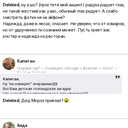
Deleted
, ну а шо? (простите мой акцент) радуха радует глаз,
не такой жесткий как у вас, обычный глаз радует. А слабо
смотреть фотки не на айфоне?
Надежда, даже в лесах, спасает. Не уверен, что от комаров,
но от удрученности сознания может. Пусть греет вас
костер и надежда на ресторан.
Капитан
Гвардия где? — Очевидно, обходит с флангов. — Кого? —
Всех!
•
6 апреля
Капитан
,
Ну "не измерял" поправимо)))))
Вот Вам детская голландская загадка:
Что значит 12 выстроившихся в ряд эфиопцев?))
Повторяю детская загадка , голландская))) типа
Deleted
, Дед Мороз приехал?
толлерантной страны)))
Аида