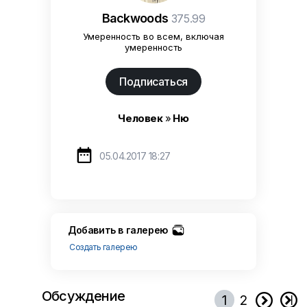
Backwoods
375.99
Умеренность во всем, включая
умеренность
Подписаться
Человек
»
Ню

05.04.2017 18:27
Добавить в галерею
Создать галерею
Обсуждение


1
2