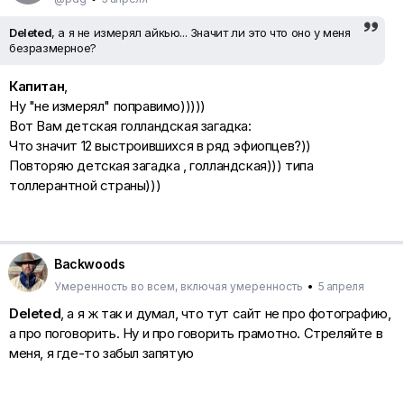
Deleted
, а я не измерял айкью... Значит ли это что оно у меня
безразмерное?
Капитан
,
Ну "не измерял" поправимо)))))
Вот Вам детская голландская загадка:
Что значит 12 выстроившихся в ряд эфиопцев?))
Повторяю детская загадка , голландская))) типа
толлерантной страны)))
Backwoods
Умеренность во всем, включая умеренность
•
5 апреля
Deleted
, а я ж так и думал, что тут сайт не про фотографию,
а про поговорить. Ну и про говорить грамотно. Стреляйте в
меня, я где-то забыл запятую