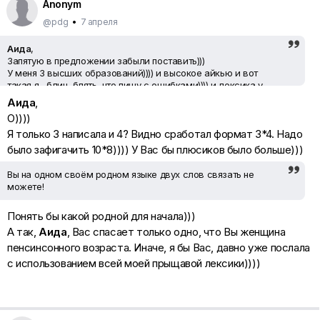
Anonym
@pdg
•
7 апреля
Аида
,
Запятую в предложении забыли поставить)))
У меня 3 высших образований)))) и высокое айкью и вот
такая я , блин, блять, что пишу с ошибками)))) и лексика у
меня, блин, такая, что каждая Аида почему то думает имеет
Аида
,
право мне тыкать ошибками.... И я говорю на 4-х языках и все
О))))
равно, дура. )))))
Я только 3 написала и 4? Видно сработал формат 3*4. Надо
Аида))) успокойся, бог зачтет, что с лексикой у тебя все
оке)))))))
было зафигачить 10*8)))) У Вас бы плюсиков было больше)))
Deleted
, Три высших образования? На четырёх языках
говорите? Да ладно! Вы на одном своём родном языке двух
Вы на одном своём родном языке двух слов связать не
слов связать не можете!
можете!
Понять бы какой родной для начала)))
А так,
Аида
, Вас спасает только одно, что Вы женщина
пенсинсонного возраста. Иначе, я бы Вас, давно уже послала
с использованием всей моей прыщавой лексики))))