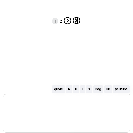


1
2
quote
b
u
i
s
img
url
youtube