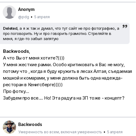
Anonym
@pdg
•
5 апреля
Deleted
, а я ж так и думал, что тут сайт не про фотографию, а
про поговорить. Ну и про говорить грамотно. Стреляйте в
меня, я где-то забыл запятую
Backwoods
,
А что Вы от меня хотите?))))
У меня жесткие рамки. Особо критиковать я Вас не могу,
потому что , когда я буду кружить в лесах Алтая, съедаемая
мошкой и комарами, у меня должна быть одна надежда-
ресторан в Кенигсберге)))))
Про фотку...
Забудем про все.... Но! Эта радуга на ЗП тоже - концепт?
Backwoods
Умеренность во всем, включая умеренность
•
5 апреля