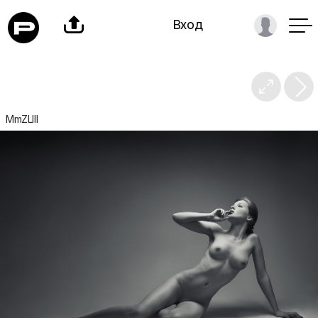

Вход

MmZLIII