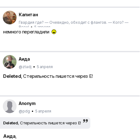
Капитан
Гвардия где? — Очевидно, обходит с флангов. — Кого? —
Всех!
•
5 апреля
немного перегладили
Аида
@ztadj
•
5 апреля
Deleted
, Стерильность пишется через Е!
Anonym
@pdg
•
5 апреля
Deleted
, Стерильность пишется через Е!
Аида
,