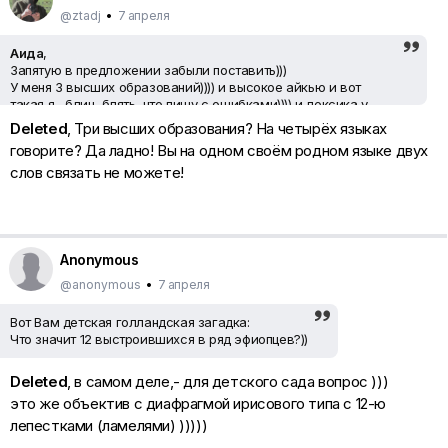
@ztadj
•
7 апреля
Аида
,
Запятую в предложении забыли поставить)))
У меня 3 высших образований)))) и высокое айкью и вот
такая я , блин, блять, что пишу с ошибками)))) и лексика у
меня, блин, такая, что каждая Аида почему то думает имеет
Deleted
, Три высших образования? На четырёх языках
право мне тыкать ошибками.... И я говорю на 4-х языках и все
говорите? Да ладно! Вы на одном своём родном языке двух
равно, дура. )))))
слов связать не можете!
Аида))) успокойся, бог зачтет, что с лексикой у тебя все
оке)))))))
Anonymous
@anonymous
•
7 апреля
Вот Вам детская голландская загадка:
Что значит 12 выстроившихся в ряд эфиопцев?))
Deleted
, в самом деле,- для детского сада вопрос )))
это же объектив с диафрагмой ирисового типа с 12-ю
лепестками (ламелями) )))))