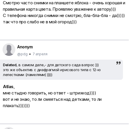
Смотрю часто снимки на планшете яблока - очень хорошая и
правильная карта цвета. Проявляю уважение к автору)))
С телефона никогда снимки не смотрю, бла-бла-бла - да)))))
так что про слабо не в мой огород)))
Anonym
@pdg
•
7 апреля
Deleted
, в самом деле,- для детского сада вопрос )))
это же объектив с диафрагмой ирисового типа с 12-ю
лепестками (ламелями) )))))
Atlas
,
мне стыдно говорить, но ответ - штрихкод))))
вот и не знаю, то ли смеяться над детками, то ли
плакать)))))))