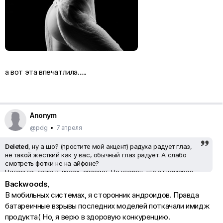
а вот эта впечатлила.....
Anonym
@pdg
•
7 апреля
Deleted
, ну а шо? (простите мой акцент) радуха радует глаз,
не такой жесткий как у вас, обычный глаз радует. А слабо
смотреть фотки не на айфоне?
Надежда, даже в лесах, спасает. Не уверен, что от комаров,
но от удрученности сознания может. Пусть греет вас костер и
Backwoods
,
надежда на ресторан.
В мобильных системах, я сторонник андроидов. Правда
батареичные взрывы последних моделей поткачали имидж
продукта( Но, я верю в здоровую конкуренцию.