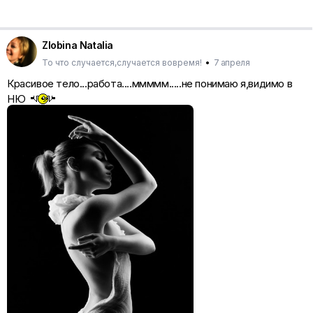
Zlobina Natalia
То что случается,случается вовремя!
•
7 апреля
Красивое тело...работа....ммммм.....не понимаю я,видимо в
НЮ