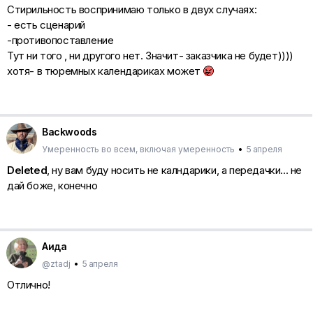
Стирильность воспринимаю только в двух случаях:
- есть сценарий
-противопоставление
Тут ни того , ни другого нет. Значит- заказчика не будет))))
хотя- в тюремных календариках может
Backwoods
Умеренность во всем, включая умеренность
•
5 апреля
Deleted
, ну вам буду носить не калндарики, а передачки... не
дай боже, конечно
Аида
@ztadj
•
5 апреля
Отлично!