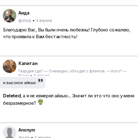
Аида
@ztadj
•
5 апреля
Благодарю Вас, Вы были очень любезны! Глубоко сожалею,
что проявила к Вам бестактность!
Капитан
Гвардия где? — Очевидно, обходит с флангов. — Кого? —
Всех!
•
5 апреля
и высокое айкью
Deleted
, а я не измерял айкью... Значит ли это что оно у меня
безразмерное?
Anonym
@pdg
•
5 апреля