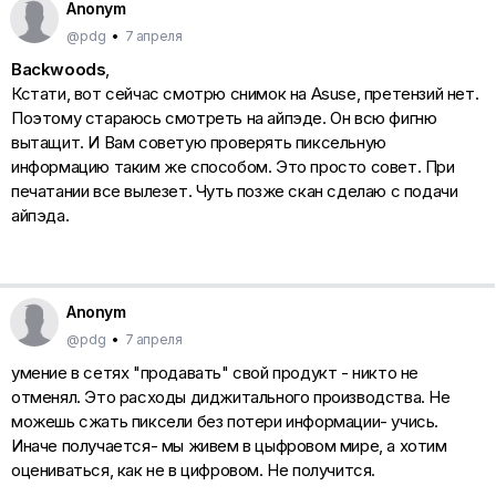
Anonym
@pdg
•
7 апреля
Backwoods
,
Кстати, вот сейчас смотрю снимок на Asusе, претензий нет.
Поэтому стараюсь смотреть на айпэде. Он всю фигню
вытащит. И Вам советую проверять пиксельную
информацию таким же способом. Это просто совет. При
печатании все вылезет. Чуть позже скан сделаю с подачи
айпэда.
Anonym
@pdg
•
7 апреля
умение в сетях "продавать" свой продукт - никто не
отменял. Это расходы диджитального производства. Не
можешь сжать пиксели без потери информации- учись.
Иначе получается- мы живем в цыфровом мире, а хотим
оцениваться, как не в цифровом. Не получится.