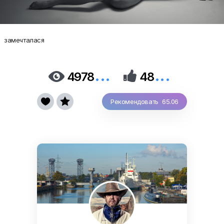
замечталася
...
...


4978
48


Рекомендовать 65.06