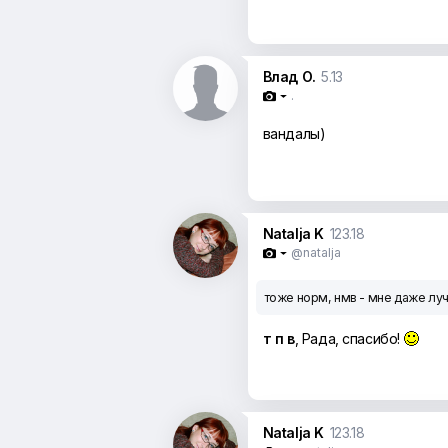
Влад О.
5.13
.

вандалы)
Natalja K
123.18
@natalja

тоже норм, нмв - мне даже л
т п в
, Рада, спасибо!
Natalja K
123.18