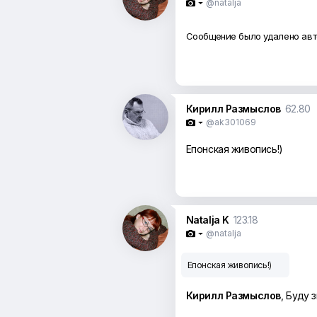
@natalja

Сообщение было удалено ав
Кирилл Размыслов
62.80
@ak301069

Епонская живопись!)
Natalja K
123.18
@natalja

Епонская живопись!)
Кирилл Размыслов
, Буду 