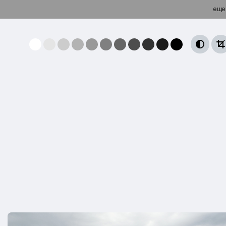
еще

