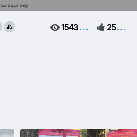
 одна вдогонку
...
...
1543
25


