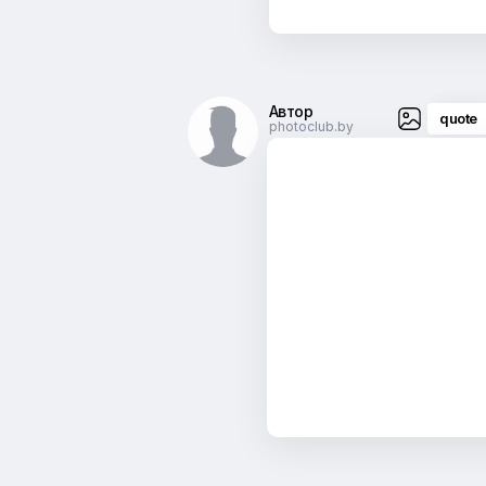
Автор
quote
photoclub.by