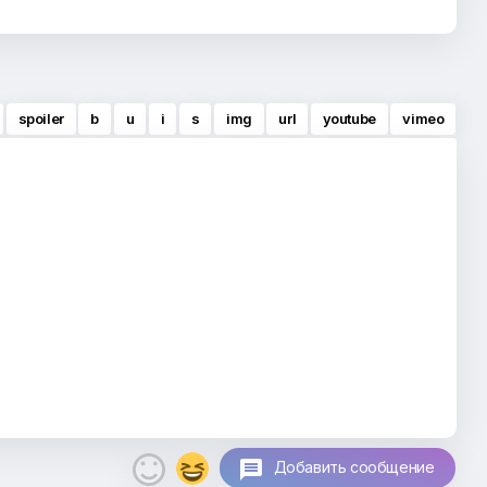
spoiler
b
u
i
s
img
url
youtube
vimeo

Добавить сообщение