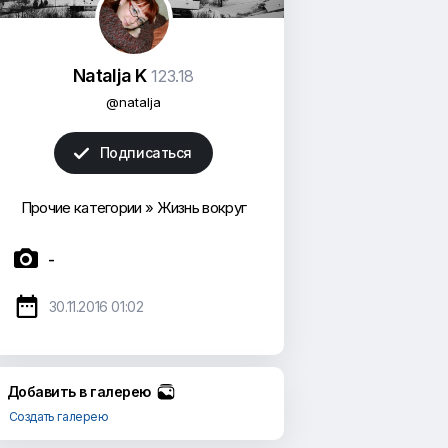
Natalja K
123.18
@natalja
Подписаться

Прочие категории
»
Жизнь вокруг

-

30.11.2016 01:02
Добавить в галерею
Создать галерею