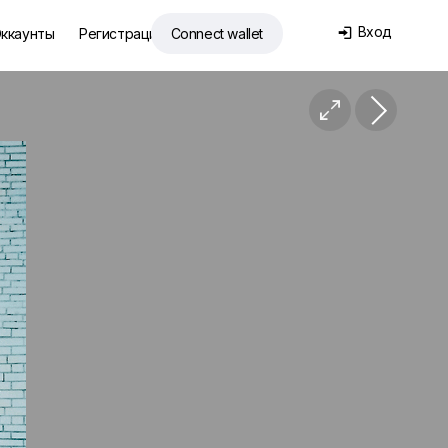
Вход
ккаунты
Регистрация
Connect wallet

