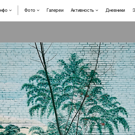
нфо
Фото
Галереи
Активность
Дневники
Э


