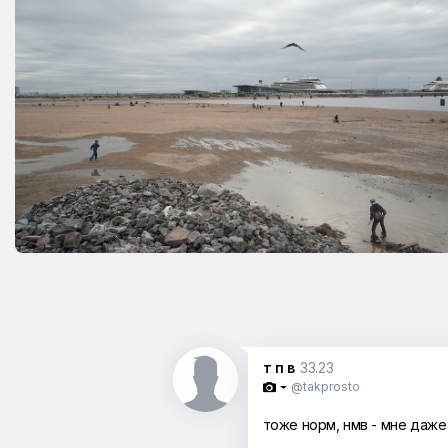
т п в
33.23
@takprosto

тоже норм, нмв - мне даж