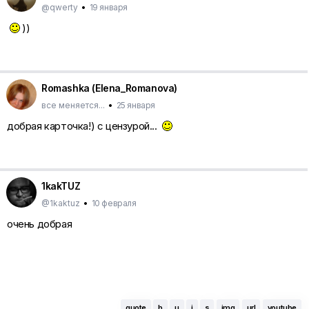
@qwerty
•
19 января
))
Romashka (Elena_Romanova)
все меняется...
•
25 января
добрая карточка!) с цензурой...
1kakTUZ
@1kaktuz
•
10 февраля
очень добрая
quote
b
u
i
s
img
url
youtube