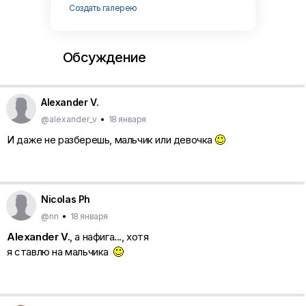
Создать галерею
Обсуждение
Alexander V.
@alexander_v
•
18 января
И даже не разберешь, мальчик или девочка
Nicolas Ph
@nn
•
18 января
Alexander V.
, а нафига..., хотя
я ставлю на мальчика