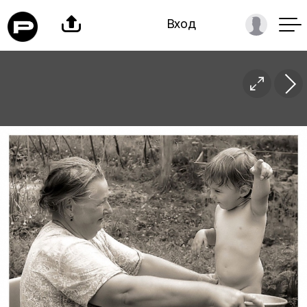

Вход
