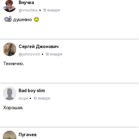
Внучка
@vnuchka
•
18 января
душевно
Сергей Джонович
@johnovich
•
18 января
Технично.
Bad boy slim
коцiк
•
19 января
Хорошая.
Пугачев