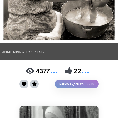
Зенит, Мир, ФН-64, ХTOL.
...
...


4377
22


Рекомендовать 32.16