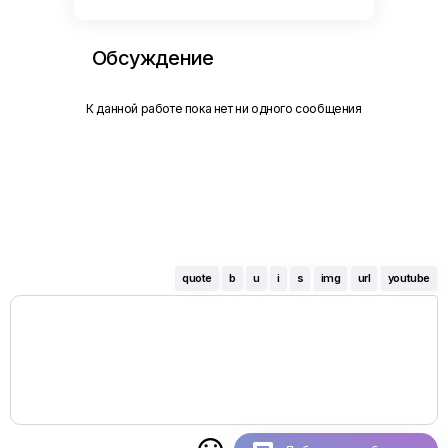
Обсуждение
К данной работе пока нет ни одного сообщения
quote
b
u
i
s
img
url
youtube