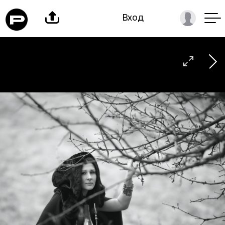

Вход
