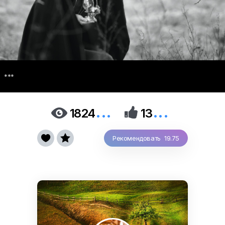
***
...
...


1824
13


Рекомендовать 19.75