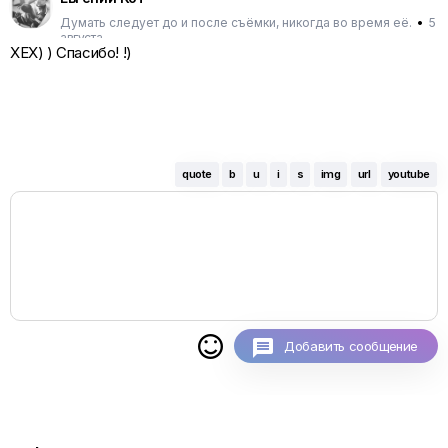
Думать следует до и после съёмки, никогда во время её.
•
5
августа
ХЕХ) ) Спасибо! !)
quote
b
u
i
s
img
url
youtube

Добавить сообщение