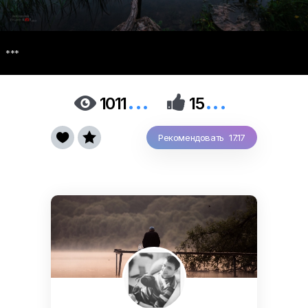
***
...
...


1011
15


Рекомендовать 17.17