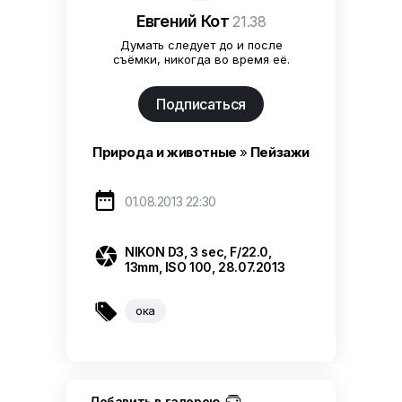
Евгений Кот
21.38
Думать следует до и после
съёмки, никогда во время её.
Подписаться
Природа и животные
»
Пейзажи

01.08.2013 22:30

NIKON D3, 3 sec, F/22.0,
13mm, ISO 100, 28.07.2013

ока
Добавить в галерею