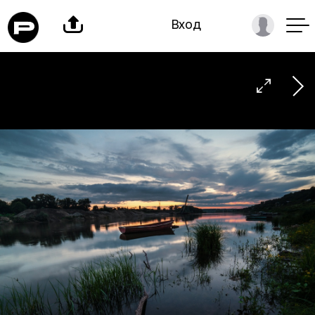

Вход
