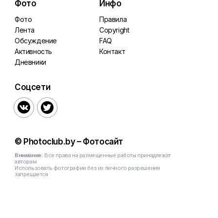
Фото
Инфо
Фото
Правила
Лента
Copyright
Обсуждение
FAQ
Активность
Контакт
Дневники
Соцсети


© Photoclub.by – Фотосайт
Внимание:
Все права на размещенные работы принадлежат
авторам
Использовать фотографии без их личного разрешения
запрещается