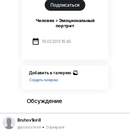
Подписаться
Человек
»
Эмоциональный
портрет

19.02.2013 16:40
Добавить в галерею
Создать галерею
Обсуждение
Bruhov1kirill
@bruhov1kirill
•
21 февраля