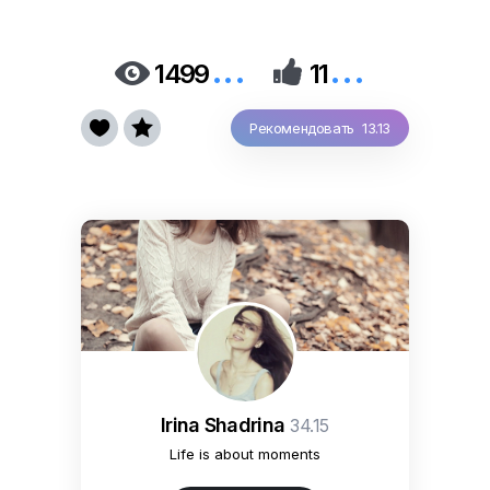
...
...


1499
11


Рекомендовать 13.13
Irina Shadrina
34.15
Life is about moments