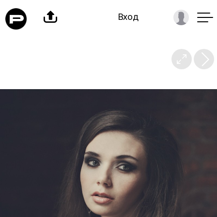

Вход
