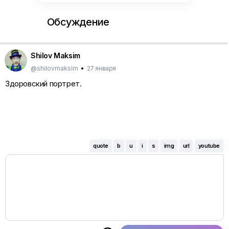
Обсуждение
Shilov Maksim
@shilovmaksim
•
27 января
Здоровский портрет.
quote
b
u
i
s
img
url
youtube