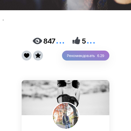
-
...
...


847
5


Рекомендовать 6.29