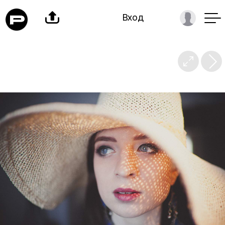

Вход
